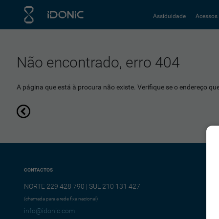
Assiduidade
Acessos
Não encontrado, erro 404
A página que está à procura não existe. Verifique se o endereço que 
CONTACTOS
NORTE 229 428 790 | SUL 210 131 427
(chamada para a rede fixa nacional)
info@idonic.com