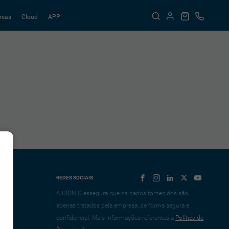
reas
Cloud
APP
REDES SOCIAIS
A IDONIC assegura que os dados fornecidos são
apenas tratados pela empresa, de forma segura e
confidencial. Mais informações referentes à
Política de