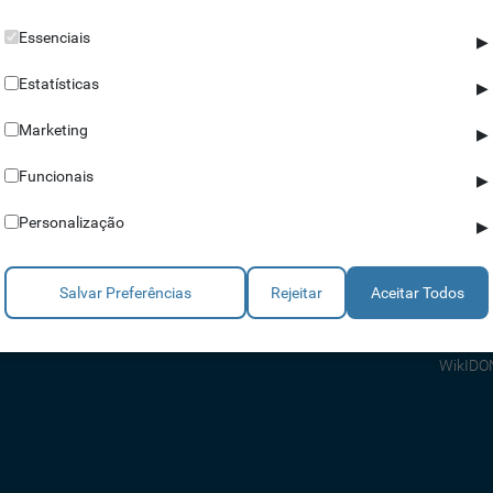
Essenciais
▶
Estatísticas
▶
Marketing
▶
Parceiros
Ajuda
Funcionais
▶
Revendedores
Apoio a
Personalização
▶
Estratégicos
Apoio T
Integradores
Comerci
Salvar Preferências
Rejeitar
Aceitar Todos
Consult
FAQ's
WikIDO