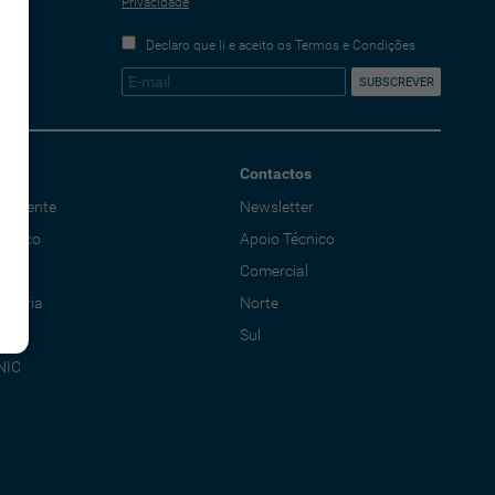
Privacidade
Declaro que li e aceito os Termos e Condições
Contactos
o Cliente
Newsletter
écnico
Apoio Técnico
al
Comercial
adoria
Norte
Sul
NIC