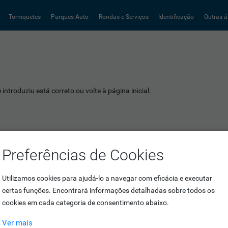
Torniquetes
Parques Auto
Rondas e Serviços
Identificação
Outras á
introduziu está correto ou volte à página inicial.
Preferências de Cookies
Utilizamos cookies para ajudá-lo a navegar com eficácia e executar
certas funções. Encontrará informações detalhadas sobre todos os
cookies em cada categoria de consentimento abaixo.
Ver mais