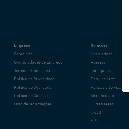
Empresa
Soluções
Sobre Nós
Assiduidade
Oportunidades de Emprego
Acessos
Termos e Condições
Torniquetes
Política de Privacidade
Parques Auto
Política de Qualidade
Rondas e Serviços
Política de Cookies
Identificação
Livro de reclamações
Outras áreas
Cloud
APP