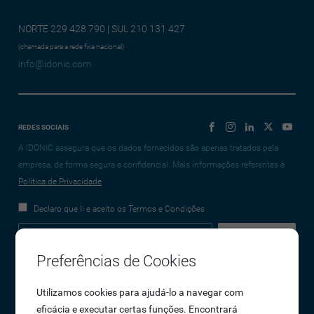
NORTE 229 428 790 | SUL 210 131 427
(chamada para a rede fixa nacional)
info@idonic.com
REDES SOCIAIS
A IDONIC assegura que os dados fornecidos são apenas tratados pela
empresa, de forma segura e confidencial. Mais informações referentes à
Política de Privacidade
Declaro que li e aceito os Termos e Condições
Preferências de Cookies
Empresa
Utilizamos cookies para ajudá-lo a navegar com
eficácia e executar certas funções. Encontrará
Sobre Nós