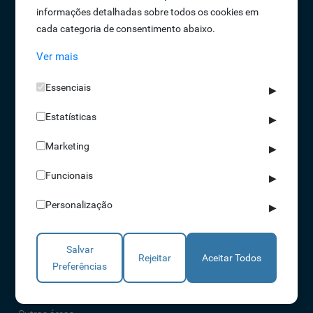
informações detalhadas sobre todos os cookies em
Oportunidades de Emprego
cada categoria de consentimento abaixo.
Termos e Condições
Ver mais
Política de Privacidade
Política de Qualidade
Essenciais
▶
Política de Cookies
Estatísticas
Livro de reclamações
▶
Marketing
▶
Soluções
Funcionais
▶
Assiduidade
Personalização
▶
Acessos
Torniquetes
Salvar
Parques Auto
Rejeitar
Aceitar Todos
Preferências
Rondas e Serviços
Identificação