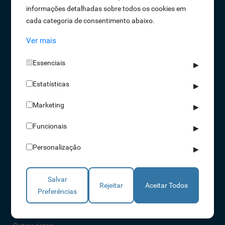
informações detalhadas sobre todos os cookies em
Oportunidades de Emprego
cada categoria de consentimento abaixo.
Termos e Condições
Ver mais
Política de Privacidade
Política de Qualidade
Essenciais
▶
Política de Cookies
Estatísticas
Livro de reclamações
▶
Marketing
▶
Soluções
Funcionais
▶
Assiduidade
Personalização
▶
Acessos
Torniquetes
Salvar
Parques Auto
Rejeitar
Aceitar Todos
Preferências
Rondas e Serviços
Identificação