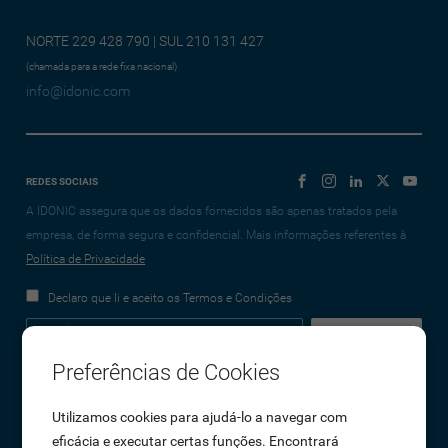
NORTE 229 428 790 | SUL 210 131 427
(chamada para a rede fixa nacional)
info@idonic.com
REDES SOCIAIS
A IDONIC assegura que os dados fornecidos são apenas tratados pela
empresa, de forma segura e confidencial. Mais informações referentes à
Política de Privacidade
Declaro que li e aceito os Termos e Condições
Preferências de Cookies
Empresa
Utilizamos cookies para ajudá-lo a navegar com
eficácia e executar certas funções. Encontrará
Sobre Nós