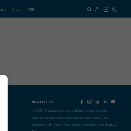
reas
Cloud
APP
REDES SOCIAIS
A IDONIC assegura que os dados fornecidos são
apenas tratados pela empresa, de forma segura e
confidencial. Mais informações referentes à
Política de