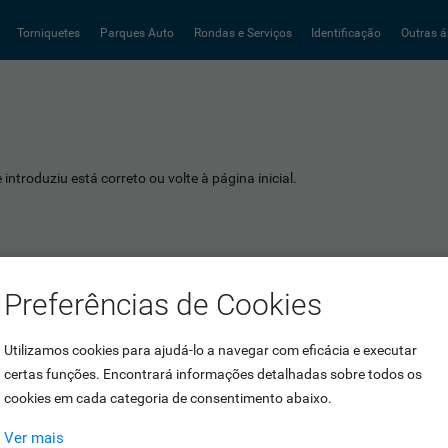
Torniquetes
Parques Auto
Rondas e Serviços
Identificação
Outras á
introduziu está correto ou volte à página inicial.
Preferências de Cookies
Utilizamos cookies para ajudá-lo a navegar com eficácia e executar
certas funções. Encontrará informações detalhadas sobre todos os
cookies em cada categoria de consentimento abaixo.
Ver mais