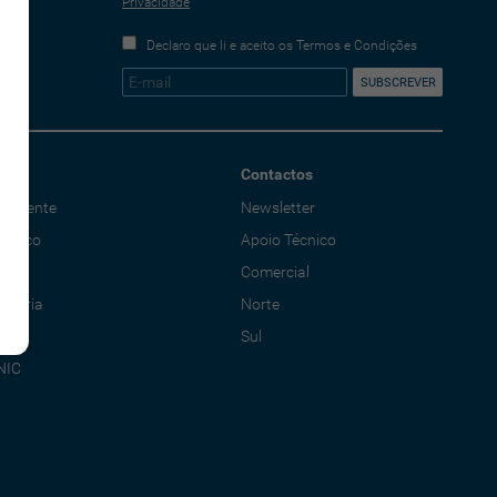
Privacidade
Declaro que li e aceito os Termos e Condições
Contactos
o Cliente
Newsletter
écnico
Apoio Técnico
al
Comercial
adoria
Norte
Sul
NIC