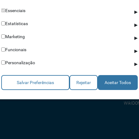
Essenciais
▶
Estatísticas
▶
Marketing
▶
Parceiros
Ajuda
Funcionais
▶
Revendedores
Apoio a
Personalização
▶
Estratégicos
Apoio T
Integradores
Comerci
Salvar Preferências
Rejeitar
Aceitar Todos
Consult
FAQ's
WikIDO