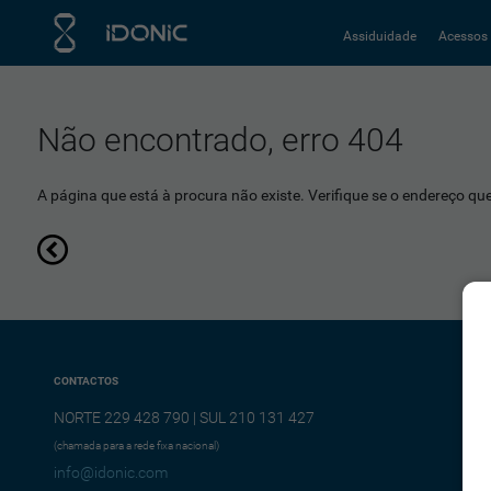
Assiduidade
Acessos
Não encontrado, erro 404
A página que está à procura não existe. Verifique se o endereço que 
CONTACTOS
NORTE 229 428 790 | SUL 210 131 427
(chamada para a rede fixa nacional)
info@idonic.com