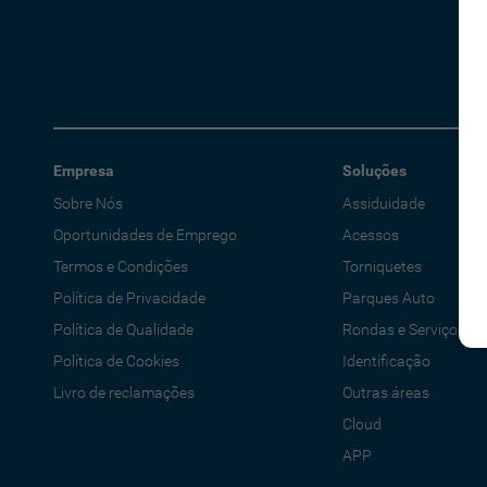
Empresa
Soluções
Sobre Nós
Assiduidade
Oportunidades de Emprego
Acessos
Termos e Condições
Torniquetes
Política de Privacidade
Parques Auto
Política de Qualidade
Rondas e Serviços
Política de Cookies
Identificação
Livro de reclamações
Outras áreas
Cloud
APP