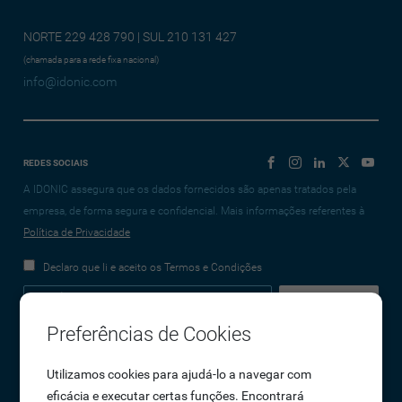
NORTE 229 428 790 | SUL 210 131 427
(chamada para a rede fixa nacional)
info@idonic.com
REDES SOCIAIS
A IDONIC assegura que os dados fornecidos são apenas tratados pela
empresa, de forma segura e confidencial. Mais informações referentes à
Política de Privacidade
Declaro que li e aceito os Termos e Condições
Preferências de Cookies
Empresa
Utilizamos cookies para ajudá-lo a navegar com
eficácia e executar certas funções. Encontrará
Sobre Nós