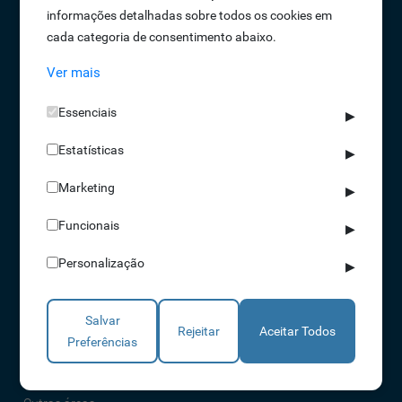
informações detalhadas sobre todos os cookies em
Oportunidades de Emprego
cada categoria de consentimento abaixo.
Termos e Condições
Ver mais
Política de Privacidade
Política de Qualidade
Essenciais
▶
Política de Cookies
Estatísticas
Livro de reclamações
▶
Marketing
▶
Soluções
Funcionais
▶
Assiduidade
Personalização
▶
Acessos
Torniquetes
Salvar
Parques Auto
Rejeitar
Aceitar Todos
Preferências
Rondas e Serviços
Identificação