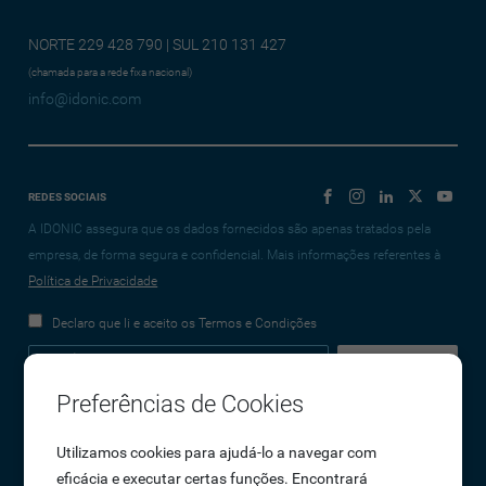
NORTE 229 428 790 | SUL 210 131 427
(chamada para a rede fixa nacional)
info@idonic.com
REDES SOCIAIS
A IDONIC assegura que os dados fornecidos são apenas tratados pela
empresa, de forma segura e confidencial. Mais informações referentes à
Política de Privacidade
Declaro que li e aceito os Termos e Condições
Preferências de Cookies
Empresa
Utilizamos cookies para ajudá-lo a navegar com
eficácia e executar certas funções. Encontrará
Sobre Nós