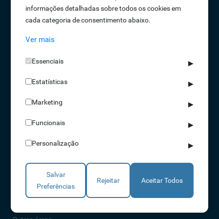
informações detalhadas sobre todos os cookies em
Oportunidades de Emprego
cada categoria de consentimento abaixo.
Termos e Condições
Ver mais
Política de Privacidade
Política de Qualidade
Essenciais
▶
Política de Cookies
Estatísticas
Livro de reclamações
▶
Marketing
▶
Soluções
Funcionais
▶
Assiduidade
Personalização
▶
Acessos
Torniquetes
Salvar
Parques Auto
Rejeitar
Aceitar Todos
Preferências
Rondas e Serviços
Identificação