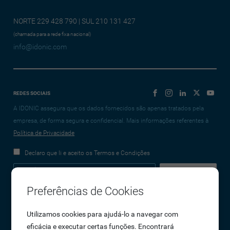
NORTE 229 428 790 | SUL 210 131 427
(chamada para a rede fixa nacional)
info@idonic.com
REDES SOCIAIS
A IDONIC assegura que os dados fornecidos são apenas tratados pela
empresa, de forma segura e confidencial. Mais informações referentes à
Política de Privacidade
Declaro que li e aceito os Termos e Condições
Preferências de Cookies
Empresa
Utilizamos cookies para ajudá-lo a navegar com
eficácia e executar certas funções. Encontrará
Sobre Nós