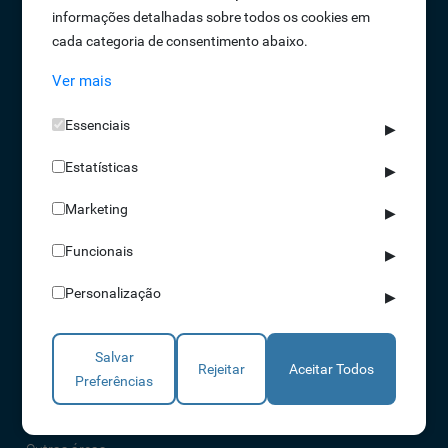
informações detalhadas sobre todos os cookies em
Oportunidades de Emprego
cada categoria de consentimento abaixo.
Termos e Condições
Ver mais
Política de Privacidade
Política de Qualidade
Essenciais
▶
Política de Cookies
Estatísticas
Livro de reclamações
▶
Marketing
▶
Soluções
Funcionais
▶
Assiduidade
Personalização
▶
Acessos
Torniquetes
Salvar
Parques Auto
Rejeitar
Aceitar Todos
Preferências
Rondas e Serviços
Identificação