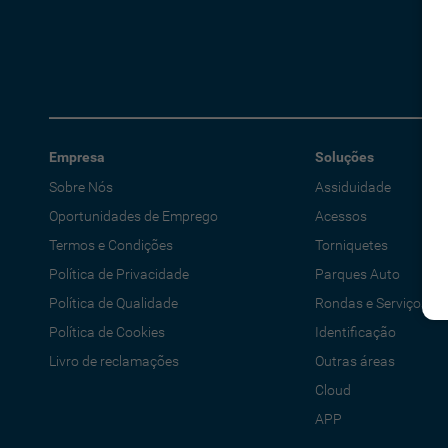
Empresa
Soluções
Sobre Nós
Assiduidade
Oportunidades de Emprego
Acessos
Termos e Condições
Torniquetes
Política de Privacidade
Parques Auto
Política de Qualidade
Rondas e Serviços
Política de Cookies
Identificação
Livro de reclamações
Outras áreas
Cloud
APP