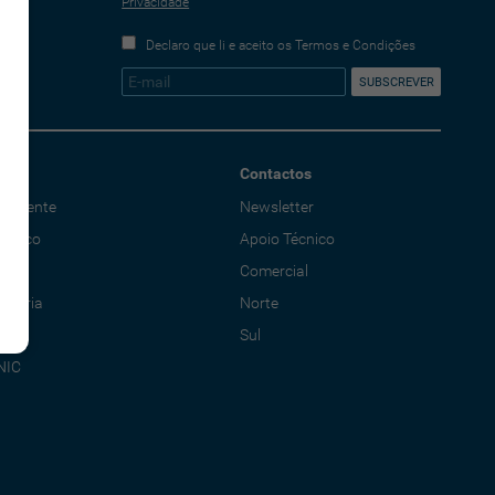
Privacidade
Declaro que li e aceito os Termos e Condições
Contactos
o Cliente
Newsletter
écnico
Apoio Técnico
al
Comercial
adoria
Norte
Sul
NIC