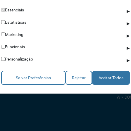
Essenciais
▶
Estatísticas
▶
Marketing
▶
Parceiros
Ajuda
Funcionais
▶
Revendedores
Apoio a
Personalização
▶
Estratégicos
Apoio T
Integradores
Comerci
Salvar Preferências
Rejeitar
Aceitar Todos
Consult
FAQ's
WikIDO