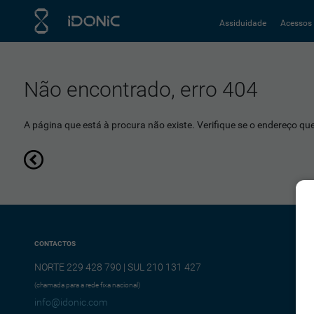
Assiduidade
Acessos
Não encontrado, erro 404
A página que está à procura não existe. Verifique se o endereço que 
CONTACTOS
NORTE 229 428 790 | SUL 210 131 427
(chamada para a rede fixa nacional)
info@idonic.com