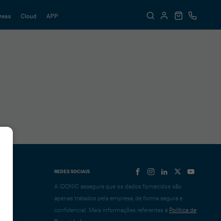
reas
Cloud
APP
REDES SOCIAIS
A IDONIC assegura que os dados fornecidos são
apenas tratados pela empresa, de forma segura e
confidencial. Mais informações referentes à
Política de