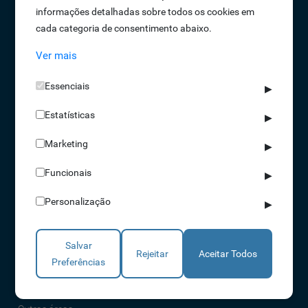
informações detalhadas sobre todos os cookies em
Oportunidades de Emprego
cada categoria de consentimento abaixo.
Termos e Condições
Ver mais
Política de Privacidade
Política de Qualidade
Essenciais
▶
Política de Cookies
Estatísticas
Livro de reclamações
▶
Marketing
▶
Soluções
Funcionais
▶
Assiduidade
Personalização
▶
Acessos
Torniquetes
Salvar
Parques Auto
Rejeitar
Aceitar Todos
Preferências
Rondas e Serviços
Identificação