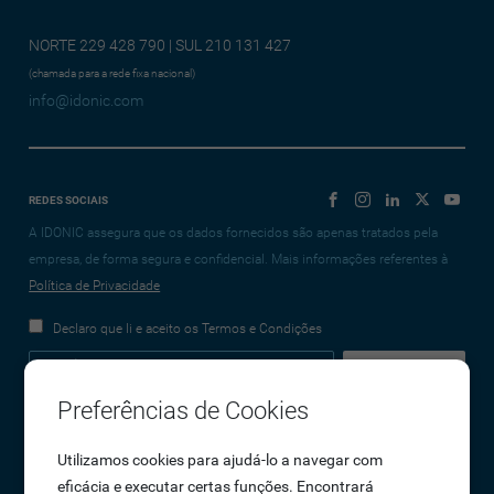
NORTE 229 428 790 | SUL 210 131 427
(chamada para a rede fixa nacional)
info@idonic.com
REDES SOCIAIS
A IDONIC assegura que os dados fornecidos são apenas tratados pela
empresa, de forma segura e confidencial. Mais informações referentes à
Política de Privacidade
Declaro que li e aceito os Termos e Condições
Preferências de Cookies
Empresa
Utilizamos cookies para ajudá-lo a navegar com
eficácia e executar certas funções. Encontrará
Sobre Nós