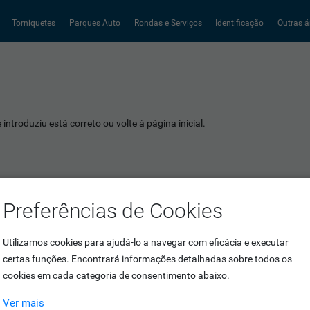
Torniquetes
Parques Auto
Rondas e Serviços
Identificação
Outras á
introduziu está correto ou volte à página inicial.
Preferências de Cookies
Utilizamos cookies para ajudá-lo a navegar com eficácia e executar
certas funções. Encontrará informações detalhadas sobre todos os
cookies em cada categoria de consentimento abaixo.
Ver mais