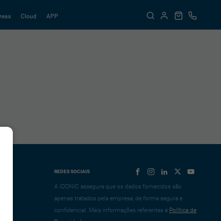
reas
Cloud
APP
REDES SOCIAIS
A IDONIC assegura que os dados fornecidos são
apenas tratados pela empresa, de forma segura e
confidencial. Mais informações referentes à
Política de