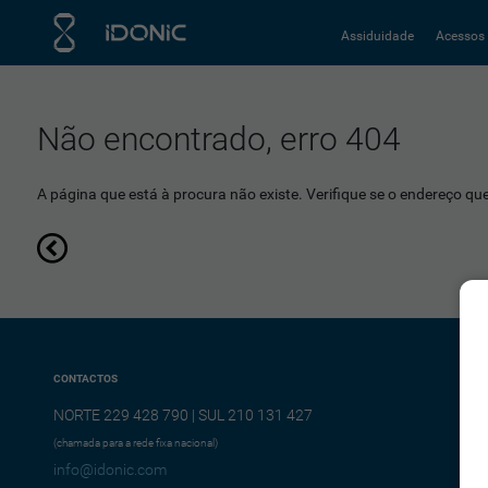
Assiduidade
Acessos
Não encontrado, erro 404
A página que está à procura não existe. Verifique se o endereço que 
CONTACTOS
NORTE 229 428 790 | SUL 210 131 427
(chamada para a rede fixa nacional)
info@idonic.com