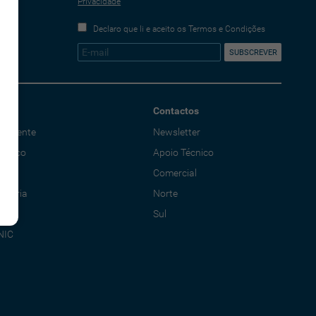
Privacidade
Declaro que li e aceito os Termos e Condições
Contactos
o Cliente
Newsletter
écnico
Apoio Técnico
al
Comercial
adoria
Norte
Sul
NIC