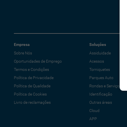
Empresa
Soluções
Sobre Nós
Assiduidade
Oportunidades de Emprego
Acessos
Termos e Condições
Torniquetes
Política de Privacidade
Parques Auto
Política de Qualidade
Rondas e Serviços
Política de Cookies
Identificação
Livro de reclamações
Outras áreas
Cloud
APP