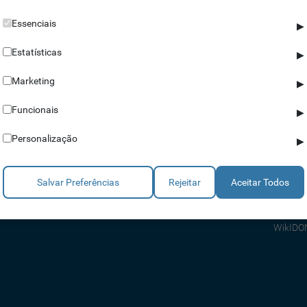
Essenciais
▶
Estatísticas
▶
Marketing
▶
Parceiros
Ajuda
Funcionais
▶
Revendedores
Apoio a
Personalização
▶
Estratégicos
Apoio T
Integradores
Comerci
Salvar Preferências
Rejeitar
Aceitar Todos
Consult
FAQ's
WikIDO