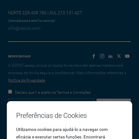
NORTE 229 428 790 | SUL 210 131 427
(chamada para a rede fixa nacional)
info@idonic.com
REDES SOCIAIS
A IDONIC assegura que os dados fornecidos são apenas tratados pela
empresa, de forma segura e confidencial. Mais informações referentes à
Política de Privacidade
Declaro que li e aceito os Termos e Condições
Preferências de Cookies
Empresa
Utilizamos cookies para ajudá-lo a navegar com
eficácia e executar certas funções. Encontrará
Sobre Nós