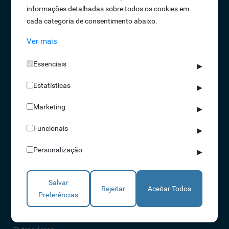
informações detalhadas sobre todos os cookies em
Oportunidades de Emprego
cada categoria de consentimento abaixo.
Termos e Condições
Ver mais
Política de Privacidade
Política de Qualidade
Essenciais
▶
Política de Cookies
Estatísticas
Livro de reclamações
▶
Marketing
▶
Soluções
Funcionais
▶
Assiduidade
Personalização
▶
Acessos
Torniquetes
Salvar
Parques Auto
Rejeitar
Aceitar Todos
Preferências
Rondas e Serviços
Identificação