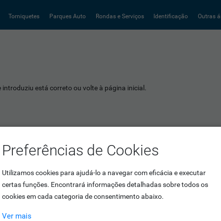
Torniquetes
Parques Auto
Rondas e Serviços
Identificação
Outras á
introduziu está correto ou volte à página inicial.
Preferências de Cookies
Utilizamos cookies para ajudá-lo a navegar com eficácia e executar
certas funções. Encontrará informações detalhadas sobre todos os
cookies em cada categoria de consentimento abaixo.
Ver mais