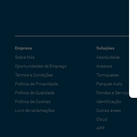
Empresa
Soluções
Sobre Nós
Assiduidade
Oportunidades de Emprego
Acessos
Termos e Condições
Torniquetes
Política de Privacidade
Parques Auto
Política de Qualidade
Rondas e Serviços
Política de Cookies
Identificação
Livro de reclamações
Outras áreas
Cloud
APP