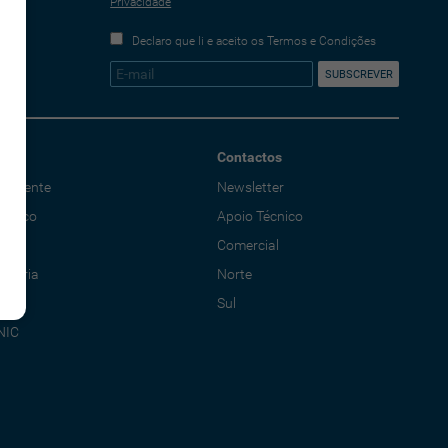
Privacidade
Declaro que li e aceito os Termos e Condições
Contactos
o Cliente
Newsletter
écnico
Apoio Técnico
al
Comercial
adoria
Norte
Sul
NIC