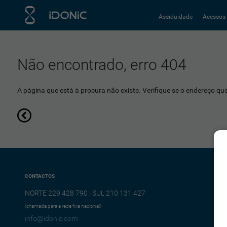
Assiduidade
Acessos
Não encontrado, erro 404
A página que está à procura não existe. Verifique se o endereço que 
CONTACTOS
NORTE 229 428 790 | SUL 210 131 427
(chamada para a rede fixa nacional)
info@idonic.com