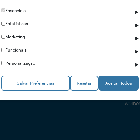
Essenciais
▶
Estatísticas
▶
Marketing
▶
Parceiros
Ajuda
Funcionais
▶
Revendedores
Apoio a
Personalização
▶
Estratégicos
Apoio T
Integradores
Comerci
Salvar Preferências
Rejeitar
Aceitar Todos
Consult
FAQ's
WikIDO