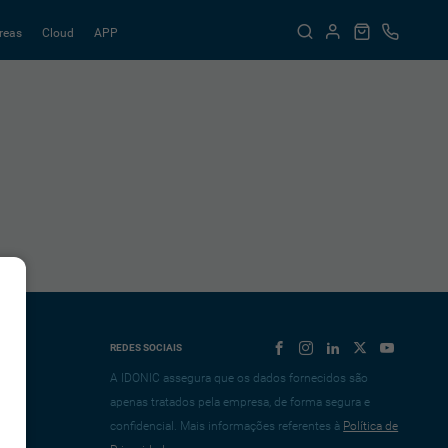
reas
Cloud
APP
REDES SOCIAIS
A IDONIC assegura que os dados fornecidos são
apenas tratados pela empresa, de forma segura e
confidencial. Mais informações referentes à
Política de