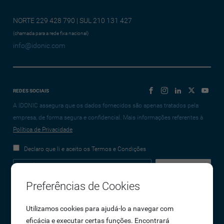
NORTE 229 428 790 | SUL 210 131 427
(chamada para a rede fixa nacional)
info@idonic.com
REDES SOCIAIS
A IDONIC assegura que os dados fornecidos são apenas tratados pela
empresa, de forma segura e confidencial. Mais informações referentes à
Política de Privacidade
Declaro que li e aceito os Termos e Condições
Preferências de Cookies
Empresa
Utilizamos cookies para ajudá-lo a navegar com
eficácia e executar certas funções. Encontrará
Sobre Nós