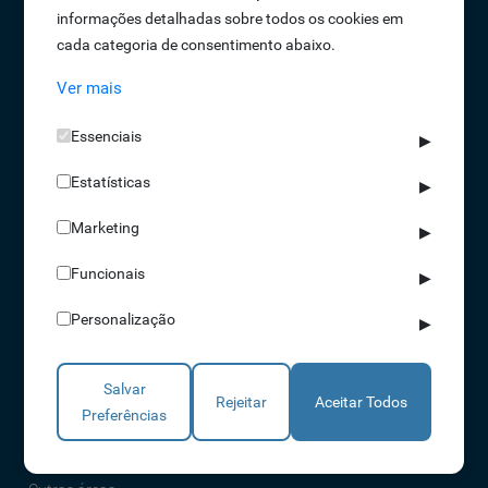
informações detalhadas sobre todos os cookies em
Oportunidades de Emprego
cada categoria de consentimento abaixo.
Termos e Condições
Ver mais
Política de Privacidade
Política de Qualidade
Essenciais
▶
Política de Cookies
Estatísticas
Livro de reclamações
▶
Marketing
▶
Soluções
Funcionais
▶
Assiduidade
Personalização
▶
Acessos
Torniquetes
Salvar
Parques Auto
Rejeitar
Aceitar Todos
Preferências
Rondas e Serviços
Identificação