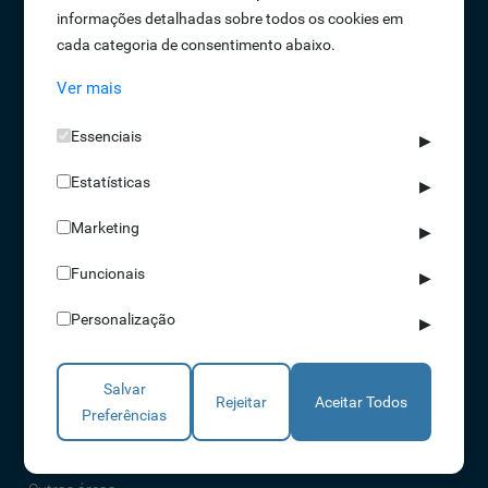
informações detalhadas sobre todos os cookies em
Oportunidades de Emprego
cada categoria de consentimento abaixo.
Termos e Condições
Ver mais
Política de Privacidade
Política de Qualidade
Essenciais
▶
Política de Cookies
Estatísticas
Livro de reclamações
▶
Marketing
▶
Soluções
Funcionais
▶
Assiduidade
Personalização
▶
Acessos
Torniquetes
Salvar
Parques Auto
Rejeitar
Aceitar Todos
Preferências
Rondas e Serviços
Identificação