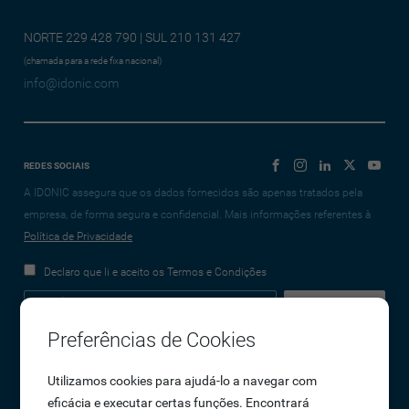
NORTE 229 428 790 | SUL 210 131 427
(chamada para a rede fixa nacional)
info@idonic.com
REDES SOCIAIS
A IDONIC assegura que os dados fornecidos são apenas tratados pela
empresa, de forma segura e confidencial. Mais informações referentes à
Política de Privacidade
Declaro que li e aceito os Termos e Condições
Preferências de Cookies
Empresa
Utilizamos cookies para ajudá-lo a navegar com
eficácia e executar certas funções. Encontrará
Sobre Nós