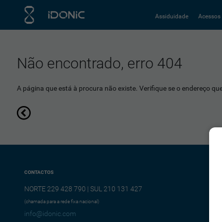
Assiduidade
Acessos
Não encontrado, erro 404
A página que está à procura não existe. Verifique se o endereço que 
CONTACTOS
NORTE 229 428 790 | SUL 210 131 427
(chamada para a rede fixa nacional)
info@idonic.com