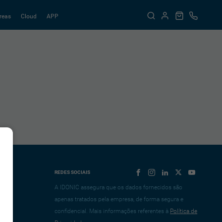
reas
Cloud
APP
REDES SOCIAIS
A IDONIC assegura que os dados fornecidos são
apenas tratados pela empresa, de forma segura e
confidencial. Mais informações referentes à
Política de