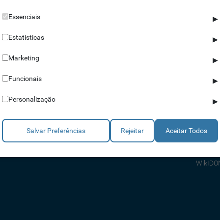
Essenciais
▶
Estatísticas
▶
Marketing
▶
Parceiros
Ajuda
Funcionais
▶
Revendedores
Apoio a
Personalização
▶
Estratégicos
Apoio T
Integradores
Comerci
Salvar Preferências
Rejeitar
Aceitar Todos
Consult
FAQ's
WikIDO