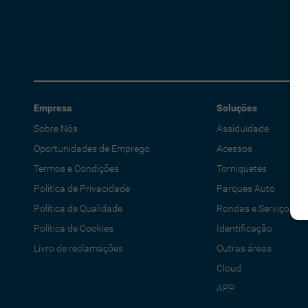
Empresa
Soluções
Sobre Nós
Assiduidade
Oportunidades de Emprego
Acessos
Termos e Condições
Torniquetes
Política de Privacidade
Parques Auto
Política de Qualidade
Rondas e Serviços
Política de Cookies
Identificação
Livro de reclamações
Outras áreas
Cloud
APP