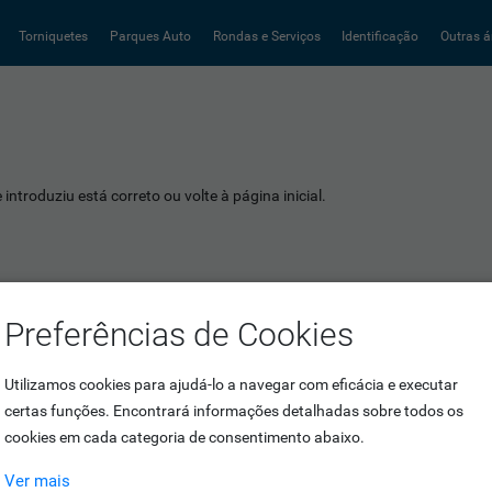
Torniquetes
Parques Auto
Rondas e Serviços
Identificação
Outras á
introduziu está correto ou volte à página inicial.
Preferências de Cookies
Utilizamos cookies para ajudá-lo a navegar com eficácia e executar
certas funções. Encontrará informações detalhadas sobre todos os
cookies em cada categoria de consentimento abaixo.
Ver mais