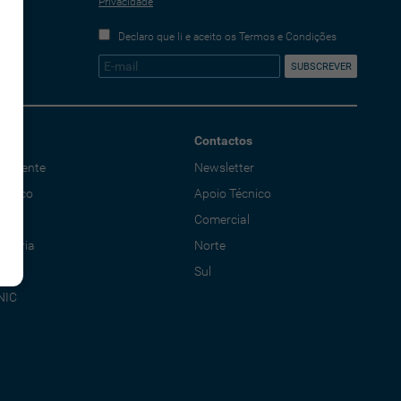
Privacidade
Declaro que li e aceito os Termos e Condições
Contactos
o Cliente
Newsletter
écnico
Apoio Técnico
al
Comercial
adoria
Norte
Sul
NIC