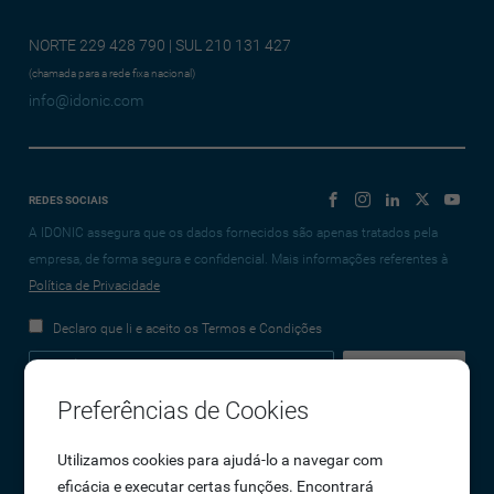
NORTE 229 428 790 | SUL 210 131 427
(chamada para a rede fixa nacional)
info@idonic.com
REDES SOCIAIS
A IDONIC assegura que os dados fornecidos são apenas tratados pela
empresa, de forma segura e confidencial. Mais informações referentes à
Política de Privacidade
Declaro que li e aceito os Termos e Condições
Preferências de Cookies
Empresa
Utilizamos cookies para ajudá-lo a navegar com
eficácia e executar certas funções. Encontrará
Sobre Nós