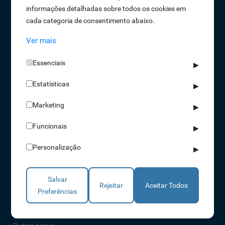
informações detalhadas sobre todos os cookies em
Oportunidades de Emprego
cada categoria de consentimento abaixo.
Termos e Condições
Ver mais
Política de Privacidade
Política de Qualidade
Essenciais
▶
Política de Cookies
Estatísticas
Livro de reclamações
▶
Marketing
▶
Soluções
Funcionais
▶
Assiduidade
Personalização
▶
Acessos
Torniquetes
Salvar
Parques Auto
Rejeitar
Aceitar Todos
Preferências
Rondas e Serviços
Identificação