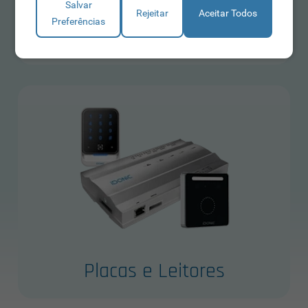
Salvar
Rejeitar
Aceitar Todos
Preferências
Terminais de Acessos
Placas e Leitores