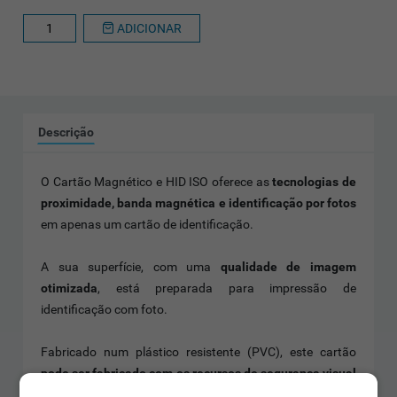
ADICIONAR
Descrição
O Cartão Magnético e HID ISO oferece as
tecnologias de
proximidade, banda magnética e identificação por fotos
em apenas um cartão de identificação.
A sua superfície, com uma
qualidade de imagem
otimizada
, está preparada para impressão de
identificação com foto.
Fabricado num plástico resistente (PVC), este cartão
pode ser fabricado com os recursos de segurança visual
e antifalsificação
como hologramas, tintas