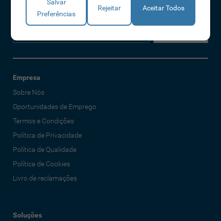
Política de Privacidade
Salvar
Rejeitar
Aceitar Todos
Preferências
Declaro que li e aceito os Termos e Condições
Empresa
Sobre Nós
Oportunidades de Emprego
Termos e Condições
Política de Privacidade
Política de Qualidade
Política de Cookies
Livro de reclamações
Soluções