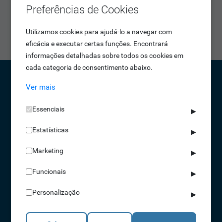
Preferências de Cookies
fluorescentes ultravioleta, microimpressão ou um logo
personalizado para identificação rápida e fácil de cartões
Utilizamos cookies para ajudá-lo a navegar com
autênticos.
eficácia e executar certas funções. Encontrará
informações detalhadas sobre todos os cookies em
cada categoria de consentimento abaixo.
Ver mais
CONTACTOS
Essenciais
▶
NORTE 229 428 790 | SUL 210 131 427
(chamada para a rede fixa nacional)
Estatísticas
▶
info@idonic.com
Marketing
▶
Funcionais
▶
REDES SOCIAIS
Personalização
▶
A IDONIC assegura que os dados fornecidos são apenas tratados pela
empresa, de forma segura e confidencial. Mais informações referentes à