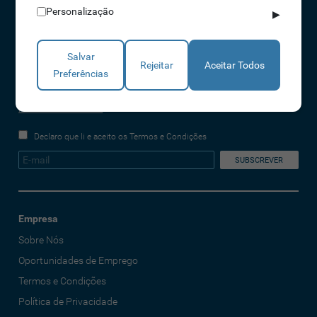
Personalização
▶
REDES SOCIAIS
Salvar
Rejeitar
Aceitar Todos
Preferências
A IDONIC assegura que os dados fornecidos são apenas tratados pela
empresa, de forma segura e confidencial. Mais informações referentes à
Política de Privacidade
Declaro que li e aceito os Termos e Condições
Empresa
Sobre Nós
Oportunidades de Emprego
Termos e Condições
Política de Privacidade