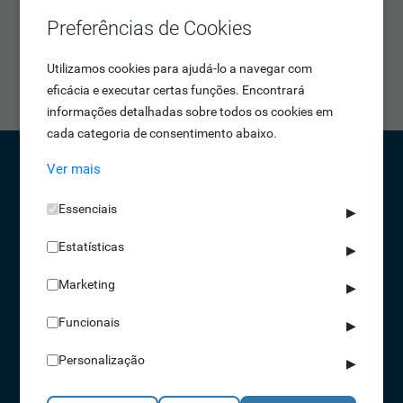
A utilização dos Cartão RFID UHF é um método
rápido,
Preferências de Cookies
seguro e muito fiável
para empresas no controlo de
assiduidade e acessos ou na gestão de parques de
Utilizamos cookies para ajudá-lo a navegar com
estacionamento e identificação dos colaboradores.
eficácia e executar certas funções. Encontrará
informações detalhadas sobre todos os cookies em
cada categoria de consentimento abaixo.
Ver mais
CONTACTOS
Essenciais
▶
NORTE 229 428 790 | SUL 210 131 427
Estatísticas
▶
(chamada para a rede fixa nacional)
info@idonic.com
Marketing
▶
Funcionais
▶
REDES SOCIAIS
Personalização
▶
A IDONIC assegura que os dados fornecidos são apenas tratados pela