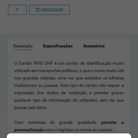
ADICIONAR
Descrição
Especificações
Acessórios
O Cartão RFID UHF é um cartão de identificação muito
utilizado em transportes públicos, o que o torna muito útil
nas grandes cidades, uma vez que substitui os bilhetes
tradicionais ou passes. Este tipo de cartão não requer a
impressão dos dados de validação e permite gravar
qualquer tipo de informação do utilizador, sem ter que
passar pelo leitor.
Com materiais de grande qualidade,
permite a
personalização
com o logótipo ou nome do usuário.