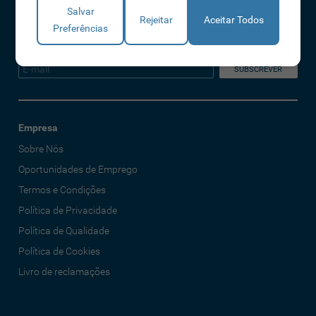
empresa, de forma segura e confidencial. Mais informações referentes à
Salvar
Política de Privacidade
Rejeitar
Aceitar Todos
Preferências
Declaro que li e aceito os Termos e Condições
Empresa
Sobre Nós
Oportunidades de Emprego
Termos e Condições
Política de Privacidade
Política de Qualidade
Política de Cookies
Livro de reclamações