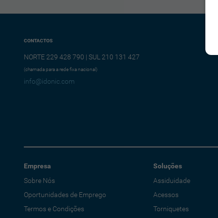
CONTACTOS
NORTE 229 428 790 | SUL 210 131 427
(chamada para a rede fixa nacional)
info@idonic.com
Empresa
Soluções
Sobre Nós
Assiduidade
Oportunidades de Emprego
Acessos
Termos e Condições
Torniquetes