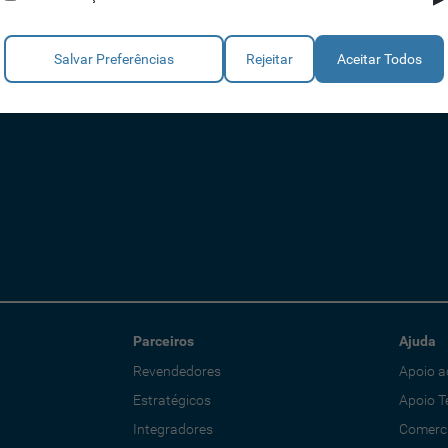
Salvar Preferências
Rejeitar
Aceitar Todos
Parceiros
Ajuda
Revendedores
Apoio a
Estratégicos
Apoio T
Integradores
Comerci