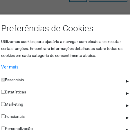
Preferências de Cookies
Utilizamos cookies para ajudá-lo a navegar com eficácia e executar
certas funções. Encontrará informações detalhadas sobre todos os
cookies em cada categoria de consentimento abaixo.
IDAGTK200A03 8k40CA-006IC é a solução certa para um controlo de ace
Ver mais
e acessos prático em qualquer instalação!
Essenciais
▶
Estatísticas
▶
Marketing
▶
Funcionais
▶
Personalização
▶