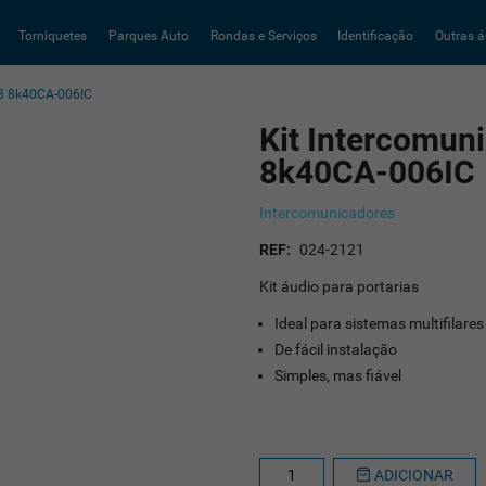
Torniquetes
Parques Auto
Rondas e Serviços
Identificação
Outras á
3 8k40CA-006IC
Kit Intercomu
8k40CA-006IC
Intercomunicadores
REF:
024-2121
Kit áudio para portarias
Ideal para sistemas multifilares
De fácil instalação
Simples, mas fiável
ADICIONAR