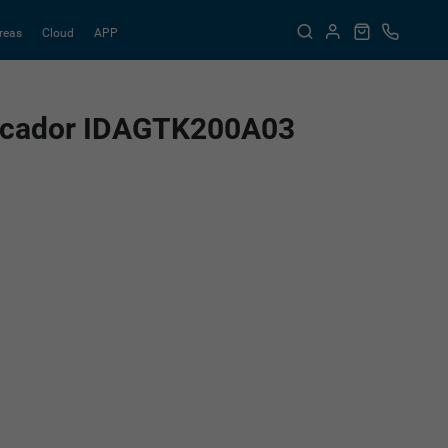
reas
Cloud
APP
nicador IDAGTK200A03