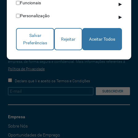
NORTE 229 428 790 | SUL 210 131 427
Funcionais
▶
(chamada para a rede fixa nacional)
Personalização
▶
info@idonic.com
Salvar
Rejeitar
Aceitar Todos
Preferências
REDES SOCIAIS
A IDONIC assegura que os dados fornecidos são apenas tratados pela
empresa, de forma segura e confidencial. Mais informações referentes à
Política de Privacidade
Declaro que li e aceito os Termos e Condições
Empresa
Sobre Nós
Oportunidades de Emprego