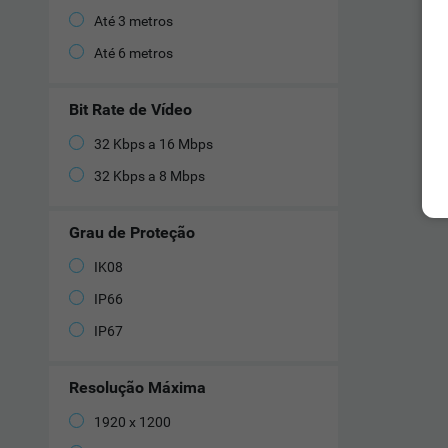
Até 3 metros
Até 6 metros
Bit Rate de Vídeo
32 Kbps a 16 Mbps
32 Kbps a 8 Mbps
Grau de Proteção
IK08
IP66
IP67
Resolução Máxima
1920 x 1200