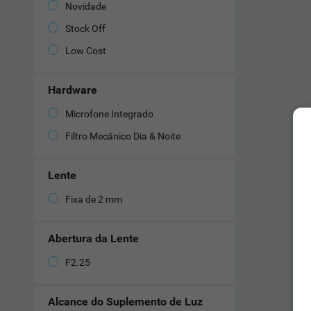
Novidade
Stock Off
Low Cost
Hardware
Microfone Integrado
Filtro Mecânico Dia & Noite
Lente
Fixa de 2 mm
Abertura da Lente
F2.25
Alcance do Suplemento de Luz