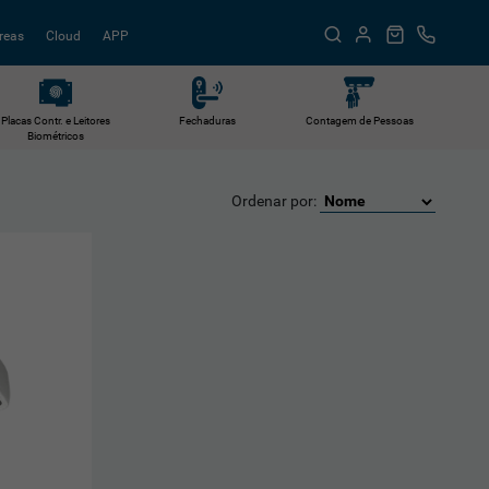
reas
Cloud
APP
Placas Contr. e Leitores
Fechaduras
Contagem de Pessoas
Biométricos
Ordenar por: