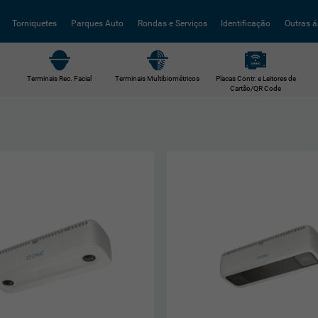
Torniquetes
Parques Auto
Rondas e Serviços
Identificação
Outras á
Terminais Rec. Facial
Terminais Multibiométricos
Placas Contr. e Leitores de
Cartão/QR Code