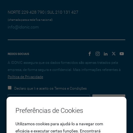
NORTE 229 428 790 | SUL 210 131 427
(chamada para a rede fixa nacional)
info@idonic.com
REDES SOCIAIS
A IDONIC assegura que os dados fornecidos são apenas tratados pela
empresa, de forma segura e confidencial. Mais informações referentes à
Política de Privacidade
Declaro que li e aceito os Termos e Condições
Preferências de Cookies
Empresa
Utilizamos cookies para ajudá-lo a navegar com
eficácia e executar certas funções. Encontrará
Sobre Nós