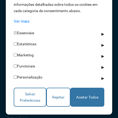
informações detalhadas sobre todos os cookies em
Oportunidades de Emprego
cada categoria de consentimento abaixo.
Termos e Condições
Ver mais
Política de Privacidade
Política de Qualidade
Essenciais
▶
Política de Cookies
Estatísticas
Livro de reclamações
▶
Marketing
▶
Soluções
Funcionais
▶
Assiduidade
Personalização
▶
Acessos
Torniquetes
Salvar
Parques Auto
Rejeitar
Aceitar Todos
Preferências
Rondas e Serviços
Identificação