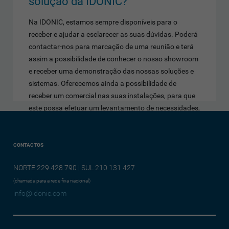
solução da IDONIC?
Na IDONIC, estamos sempre disponíveis para o
receber e ajudar a esclarecer as suas dúvidas. Poderá
contactar-nos para marcação de uma reunião e terá
assim a possibilidade de conhecer o nosso showroom
e receber uma demonstração das nossas soluções e
sistemas. Oferecemos ainda a possibilidade de
receber um comercial nas suas instalações, para que
este possa efetuar um levantamento de necessidades,
sem quaisquer encargos para si. Um dos nossos
objetivos é proporcionar sensações de conforto, de
segurança e de bem-estar a todas as pessoas que
CONTACTOS
fazem parte integrante das organizações. Se está
NORTE 229 428 790 | SUL 210 131 427
interessado em conhecer melhor as nossas soluções,
não hesite em contactar-nos ou pedir um orçamento
(chamada para a rede fixa nacional)
info@idonic.com
sem compromisso, para
info@idonic.com
.
Poderá optar por ligar-nos para o nosso Número