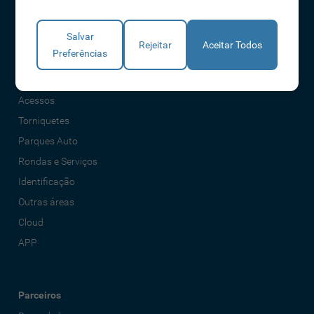
Livro de reclamações
Salvar
Rejeitar
Aceitar Todos
Preferências
Soluções
Assiduidade
Acessos
Torniquetes
Parques Auto
Rondas e Serviços
Identificação
Outras áreas
Cloud
APP
Parceiros