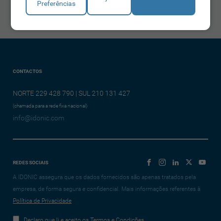
Preferências
CONTACTOS
NORTE 229 428 790 | SUL 210 131 427
(chamada para a rede fixa nacional)
info@idonic.com
REDES SOCIAIS
A IDONIC assegura que os dados fornecidos são apenas tratados pela
empresa, de forma segura e confidencial. Mais informações referentes à
Política de Privacidade
Declaro que li e aceito os Termos e Condições