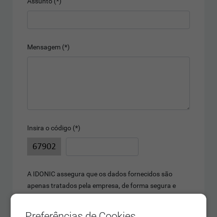
Assunto (*)
Mensagem (*)
Insira o código (*)
A IDONIC assegura que os dados fornecidos são
apenas tratados pela empresa, de forma segura e
confidencial.
Os dados pessoais facultados serão conservados
Preferências de Cookies