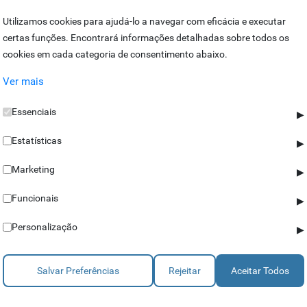
Gueifães
Utilizamos cookies para ajudá-lo a navegar com eficácia e executar
4470-083 Maia
certas funções. Encontrará informações detalhadas sobre todos os
Portugal
cookies em cada categoria de consentimento abaixo.
Ver mais
Essenciais
▶
Estatísticas
▶
Marketing
▶
Funcionais
▶
Personalização
▶
Salvar Preferências
Rejeitar
Aceitar Todos