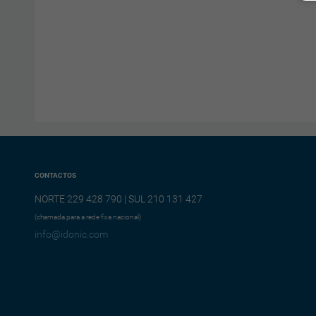
CONTACTOS
NORTE 229 428 790 | SUL 210 131 427
(chamada para a rede fixa nacional)
info@idonic.com