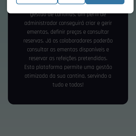
No IdCanteen Cloud, o software de
gestão de cantinas, um perfil de
administrador conseguirá criar e gerir
ementas, definir preços e consultar
reservas. Já os colaboradores poderão
consultar as ementas disponíveis e
reservar as refeições pretendidas.
Esta plataforma permite uma gestão
otimizada da sua cantina, servindo a
tudo e todos!