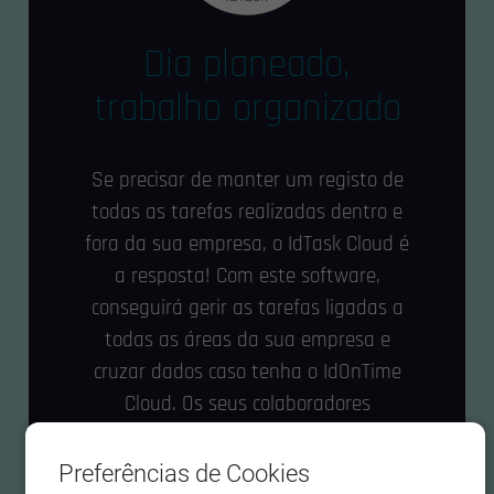
Dia planeado,
trabalho organizado
Se precisar de manter um registo de
todas as tarefas realizadas dentro e
fora da sua empresa, o IdTask Cloud é
a resposta! Com este software,
conseguirá gerir as tarefas ligadas a
todas as áreas da sua empresa e
cruzar dados caso tenha o IdOnTime
Cloud. Os seus colaboradores
conseguirão facilmente organizar o
dia de trabalho.
Preferências de Cookies