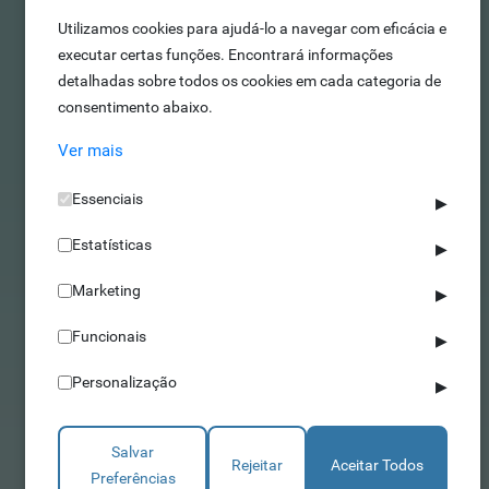
O seu aliado para uma otimização da
Utilizamos cookies para ajudá-lo a navegar com eficácia e
produtividade e redução de custos!
executar certas funções. Encontrará informações
detalhadas sobre todos os cookies em cada categoria de
consentimento abaixo.
Ver mais
Essenciais
▶
Estatísticas
▶
Marketing
▶
Funcionais
▶
A sugestão
Personalização
▶
dos chefs
Salvar
Rejeitar
Aceitar Todos
Preferências