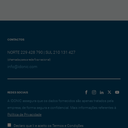
CONTACTOS
NORTE 229 428 790 | SUL 210 131 427
(chamada para a rede fixa nacional)
info@idonic.com
REDES SOCIAIS
A IDONIC assegura que os dados fornecidos são apenas tratados pela
empresa, de forma segura e confidencial. Mais informações referentes à
Política de Privacidade
Declaro que li e aceito os Termos e Condições