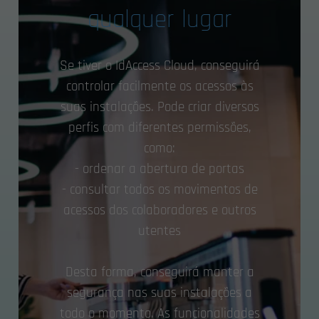
qualquer lugar
Se tiver o IdAccess Cloud, conseguirá
controlar facilmente os acessos às
suas instalações. Pode criar diversos
perfis com diferentes permissões,
como:
- ordenar a abertura de portas
- consultar todos os movimentos de
acessos dos colaboradores e outros
utentes
Desta forma, conseguirá manter a
segurança nas suas instalações a
todo o momento. As funcionalidades