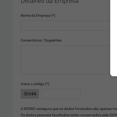
Detalhes da Empresa
Nome da Empresa (*)
Comentários / Sugestões
Insira o código (*)
A IDONIC assegura que os dados fornecidos são apenas trat
Os dados pessoais facultados serão conservados pela IDON