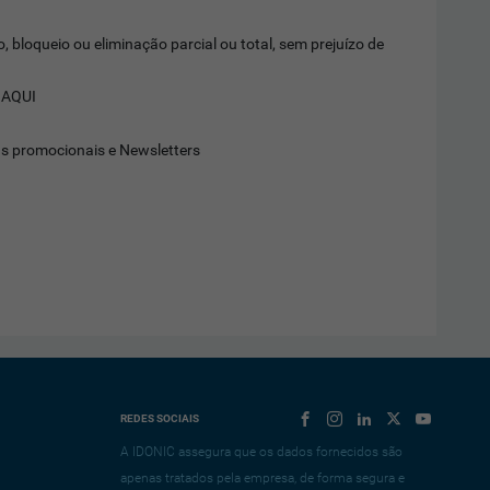
 bloqueio ou eliminação parcial ou total, sem prejuízo de
s
AQUI
s promocionais e Newsletters
REDES SOCIAIS
A IDONIC assegura que os dados fornecidos são
apenas tratados pela empresa, de forma segura e