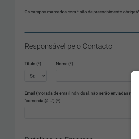
Os campos marcados com * são de preenchimento obrigató
Responsável pelo Contacto
Título (*)
Nome (*)
Email (morada de email individual, não serão enviadas respo
"comercial@...") (*)