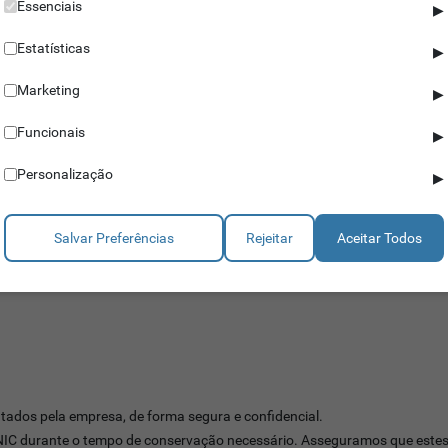
Essenciais
▶
Estatísticas
▶
Solução (*)
Marketing
▶
Funcionais
▶
Personalização
▶
Salvar Preferências
Rejeitar
Aceitar Todos
ados pela empresa, de forma segura e confidencial.
IC durante o tempo de conservação necessário. Asseguramos que estes n