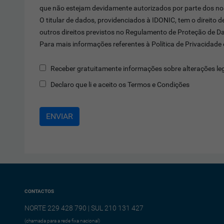
que não estejam devidamente autorizados por parte dos nos
O titular de dados, providenciados à IDONIC, tem o direito 
outros direitos previstos no Regulamento de Proteção de D
Para mais informações referentes à Política de Privacidad
Receber gratuitamente informações sobre alterações l
Declaro que li e aceito os Termos e Condições
CONTACTOS
NORTE 229 428 790 | SUL 210 131 427
(chamada para a rede fixa nacional)