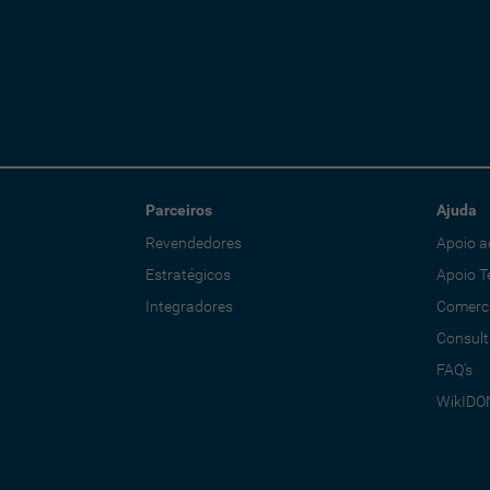
Parceiros
Ajuda
Revendedores
Apoio a
Estratégicos
Apoio T
Integradores
Comerci
Consult
FAQ's
WikIDO