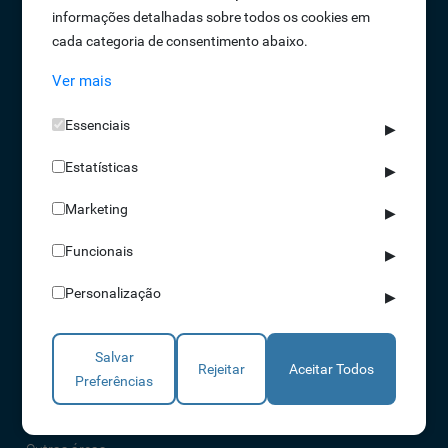
informações detalhadas sobre todos os cookies em
Oportunidades de Emprego
cada categoria de consentimento abaixo.
Termos e Condições
Ver mais
Política de Privacidade
Política de Qualidade
Essenciais
▶
Política de Cookies
Estatísticas
Livro de reclamações
▶
Marketing
▶
Soluções
Funcionais
▶
Assiduidade
Personalização
▶
Acessos
Torniquetes
Salvar
Parques Auto
Rejeitar
Aceitar Todos
Preferências
Rondas e Serviços
Identificação