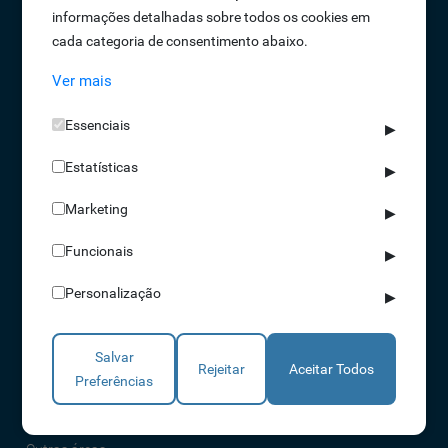
informações detalhadas sobre todos os cookies em
Oportunidades de Emprego
cada categoria de consentimento abaixo.
Termos e Condições
Ver mais
Política de Privacidade
Política de Qualidade
Essenciais
▶
Política de Cookies
Estatísticas
Livro de reclamações
▶
Marketing
▶
Soluções
Funcionais
▶
Assiduidade
Personalização
▶
Acessos
Torniquetes
Salvar
Parques Auto
Rejeitar
Aceitar Todos
Preferências
Rondas e Serviços
Identificação