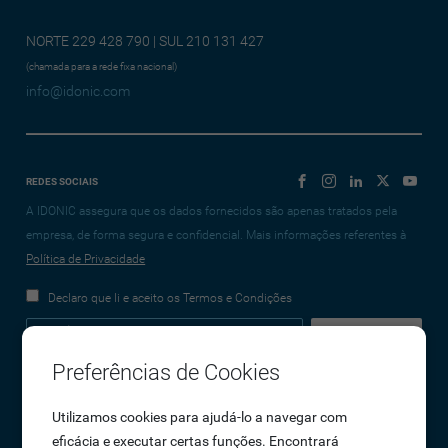
NORTE 229 428 790 | SUL 210 131 427
(chamada para a rede fixa nacional)
info@idonic.com
REDES SOCIAIS
A IDONIC assegura que os dados fornecidos são apenas tratados pela
empresa, de forma segura e confidencial. Mais informações referentes à
Política de Privacidade
Declaro que li e aceito os Termos e Condições
Preferências de Cookies
Empresa
Utilizamos cookies para ajudá-lo a navegar com
eficácia e executar certas funções. Encontrará
Sobre Nós