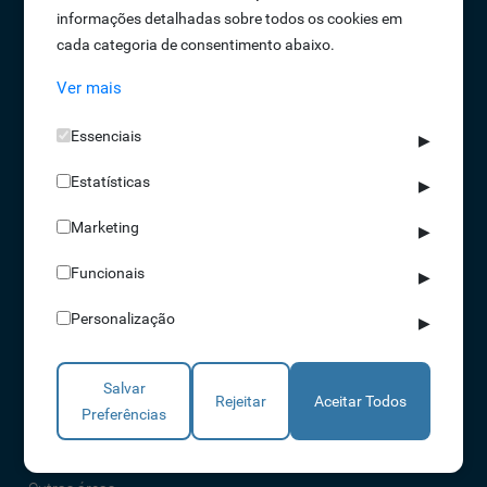
informações detalhadas sobre todos os cookies em
Oportunidades de Emprego
cada categoria de consentimento abaixo.
Termos e Condições
Ver mais
Política de Privacidade
Política de Qualidade
Essenciais
▶
Política de Cookies
Estatísticas
Livro de reclamações
▶
Marketing
▶
Soluções
Funcionais
▶
Assiduidade
Personalização
▶
Acessos
Torniquetes
Salvar
Parques Auto
Rejeitar
Aceitar Todos
Preferências
Rondas e Serviços
Identificação