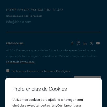
NORTE 229 428 790 | SUL 210 131 427
(chamada para a rede fixa nacional)
info@idonic.com
REDES SOCIAIS
A IDONIC assegura que os dados fornecidos são apenas tratados pela
empresa, de forma segura e confidencial. Mais informações referentes à
Política de Privacidade
Declaro que li e aceito os Termos e Condições
Preferências de Cookies
Empresa
Utilizamos cookies para ajudá-lo a navegar com
eficácia e executar certas funções. Encontrará
Sobre Nós