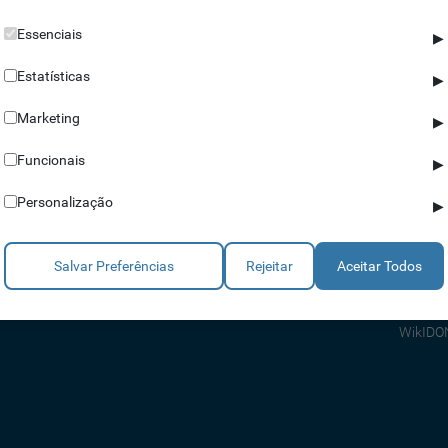
Essenciais
▶
Estatísticas
▶
Marketing
▶
Parceiros
Ajuda
Funcionais
▶
Revendedores
Apoio a
Personalização
▶
Estratégicos
Apoio T
Integradores
Comerci
Salvar Preferências
Rejeitar
Aceitar Todos
Consult
FAQ's
WikIDO