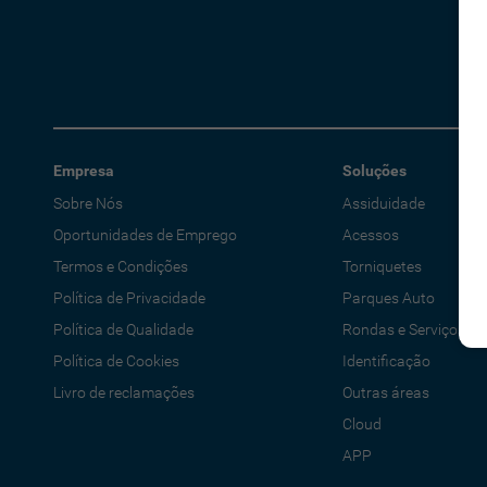
Empresa
Soluções
Sobre Nós
Assiduidade
Oportunidades de Emprego
Acessos
Termos e Condições
Torniquetes
Política de Privacidade
Parques Auto
Política de Qualidade
Rondas e Serviços
Política de Cookies
Identificação
Livro de reclamações
Outras áreas
Cloud
APP