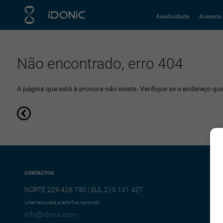
Assiduidade
Acessos
Não encontrado, erro 404
A página que está à procura não existe. Verifique se o endereço que 
CONTACTOS
NORTE 229 428 790 | SUL 210 131 427
(chamada para a rede fixa nacional)
info@idonic.com