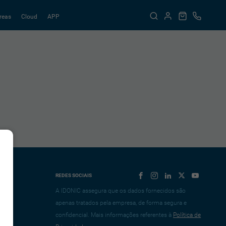
reas
Cloud
APP
REDES SOCIAIS
A IDONIC assegura que os dados fornecidos são
apenas tratados pela empresa, de forma segura e
confidencial. Mais informações referentes à
Política de