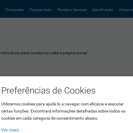
Torniquetes
Parques Auto
Rondas e Serviços
Identificação
Outras á
introduziu está correto ou volte à página inicial.
Preferências de Cookies
Utilizamos cookies para ajudá-lo a navegar com eficácia e executar
certas funções. Encontrará informações detalhadas sobre todos os
cookies em cada categoria de consentimento abaixo.
Ver mais