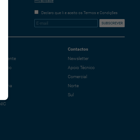
Privacidade
Declaro que li e aceito os Termos e Condições
Contactos
o Cliente
Newsletter
écnico
Apoio Técnico
al
Comercial
adoria
Norte
Sul
NIC