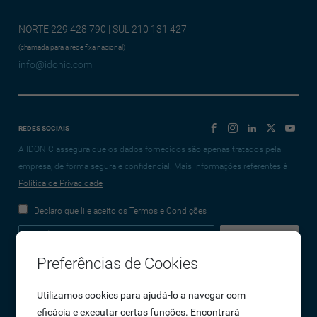
NORTE 229 428 790 | SUL 210 131 427
(chamada para a rede fixa nacional)
info@idonic.com
REDES SOCIAIS
A IDONIC assegura que os dados fornecidos são apenas tratados pela
empresa, de forma segura e confidencial. Mais informações referentes à
Política de Privacidade
Declaro que li e aceito os Termos e Condições
Preferências de Cookies
Empresa
Utilizamos cookies para ajudá-lo a navegar com
eficácia e executar certas funções. Encontrará
Sobre Nós