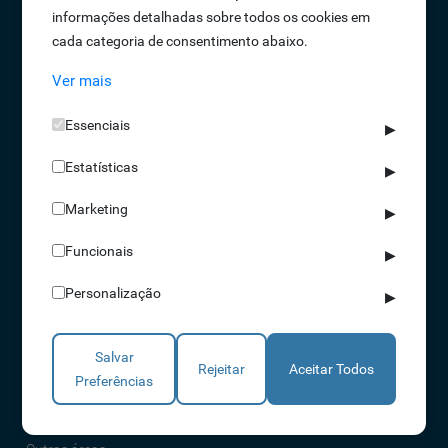
informações detalhadas sobre todos os cookies em
Oportunidades de Emprego
cada categoria de consentimento abaixo.
Termos e Condições
Ver mais
Política de Privacidade
Política de Qualidade
Essenciais
▶
Política de Cookies
Estatísticas
Livro de reclamações
▶
Marketing
▶
Soluções
Funcionais
▶
Assiduidade
Personalização
▶
Acessos
Torniquetes
Salvar
Parques Auto
Rejeitar
Aceitar Todos
Preferências
Rondas e Serviços
Identificação