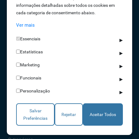
informações detalhadas sobre todos os cookies em
Oportunidades de Emprego
cada categoria de consentimento abaixo.
Termos e Condições
Ver mais
Política de Privacidade
Política de Qualidade
Essenciais
▶
Política de Cookies
Estatísticas
Livro de reclamações
▶
Marketing
▶
Soluções
Funcionais
▶
Assiduidade
Personalização
▶
Acessos
Torniquetes
Salvar
Parques Auto
Rejeitar
Aceitar Todos
Preferências
Rondas e Serviços
Identificação