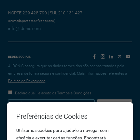
NORTE 229 428 790 | SUL 210 131 427
(chamada para a rede fixa nacional)
info@idonic.com
REDES SOCIAIS
A IDONIC assegura que os dados fornecidos são apenas tratados pela
empresa, de forma segura e confidencial. Mais informações referentes à
Política de Privacidade
Declaro que li e aceito os Termos e Condições
Preferências de Cookies
Empresa
Utilizamos cookies para ajudá-lo a navegar com
eficácia e executar certas funções. Encontrará
Sobre Nós