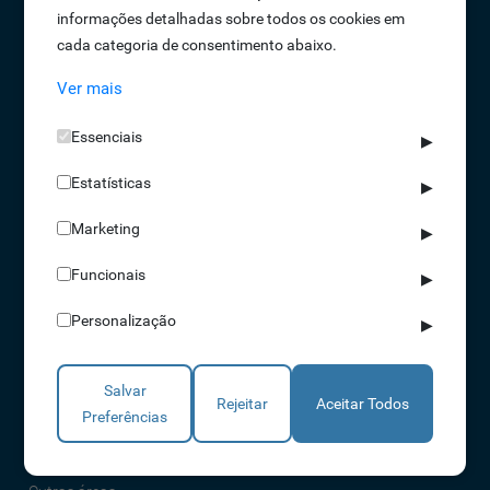
informações detalhadas sobre todos os cookies em
Oportunidades de Emprego
cada categoria de consentimento abaixo.
Termos e Condições
Ver mais
Política de Privacidade
Política de Qualidade
Essenciais
▶
Política de Cookies
Estatísticas
Livro de reclamações
▶
Marketing
▶
Soluções
Funcionais
▶
Assiduidade
Personalização
▶
Acessos
Torniquetes
Salvar
Parques Auto
Rejeitar
Aceitar Todos
Preferências
Rondas e Serviços
Identificação