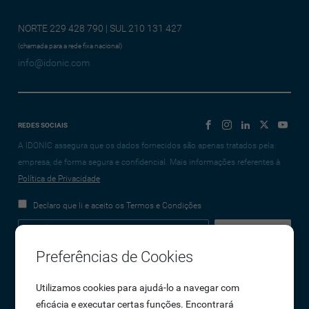
NORTE 229 428 790 | SUL 210 131 427
(chamada para a rede fixa nacional)
info@idonic.com
REDES SOCIAIS
A IDONIC assegura que os dados fornecidos são apenas tratados pela
empresa, de forma segura e confidencial. Mais informações referentes à
Política de Privacidade
Declaro que li e aceito os Termos e Condições
Preferências de Cookies
Empresa
Utilizamos cookies para ajudá-lo a navegar com
eficácia e executar certas funções. Encontrará
Sobre Nós