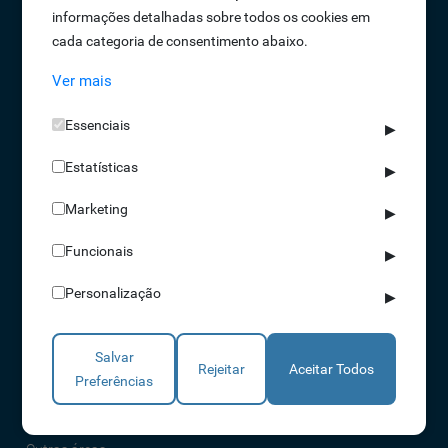
informações detalhadas sobre todos os cookies em
Oportunidades de Emprego
cada categoria de consentimento abaixo.
Termos e Condições
Ver mais
Política de Privacidade
Política de Qualidade
Essenciais
▶
Política de Cookies
Estatísticas
Livro de reclamações
▶
Marketing
▶
Soluções
Funcionais
▶
Assiduidade
Personalização
▶
Acessos
Torniquetes
Salvar
Parques Auto
Rejeitar
Aceitar Todos
Preferências
Rondas e Serviços
Identificação