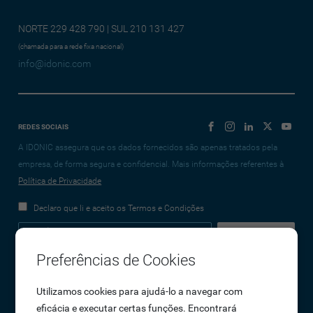
NORTE 229 428 790 | SUL 210 131 427
(chamada para a rede fixa nacional)
info@idonic.com
REDES SOCIAIS
A IDONIC assegura que os dados fornecidos são apenas tratados pela
empresa, de forma segura e confidencial. Mais informações referentes à
Política de Privacidade
Declaro que li e aceito os Termos e Condições
Preferências de Cookies
Empresa
Utilizamos cookies para ajudá-lo a navegar com
eficácia e executar certas funções. Encontrará
Sobre Nós