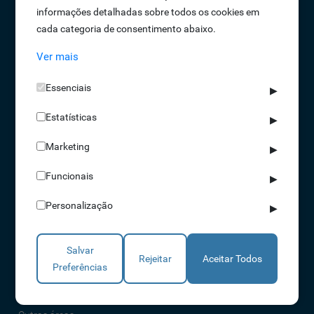
informações detalhadas sobre todos os cookies em
Oportunidades de Emprego
cada categoria de consentimento abaixo.
Termos e Condições
Ver mais
Política de Privacidade
Política de Qualidade
Essenciais
▶
Política de Cookies
Estatísticas
Livro de reclamações
▶
Marketing
▶
Soluções
Funcionais
▶
Assiduidade
Personalização
▶
Acessos
Torniquetes
Salvar
Parques Auto
Rejeitar
Aceitar Todos
Preferências
Rondas e Serviços
Identificação