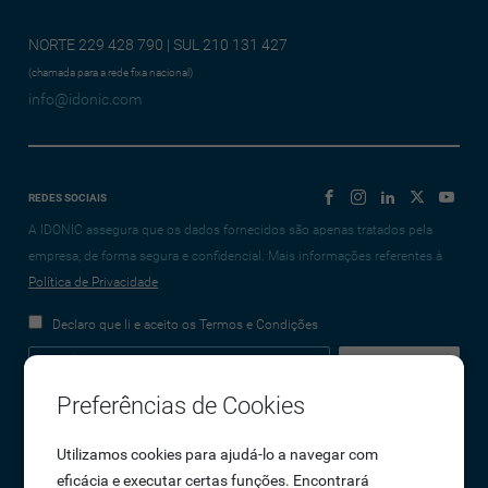
NORTE 229 428 790 | SUL 210 131 427
(chamada para a rede fixa nacional)
info@idonic.com
REDES SOCIAIS
A IDONIC assegura que os dados fornecidos são apenas tratados pela
empresa, de forma segura e confidencial. Mais informações referentes à
Política de Privacidade
Declaro que li e aceito os Termos e Condições
Preferências de Cookies
Empresa
Utilizamos cookies para ajudá-lo a navegar com
eficácia e executar certas funções. Encontrará
Sobre Nós