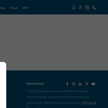
reas
Cloud
APP
REDES SOCIAIS
A IDONIC assegura que os dados fornecidos são
apenas tratados pela empresa, de forma segura e
confidencial. Mais informações referentes à
Política de