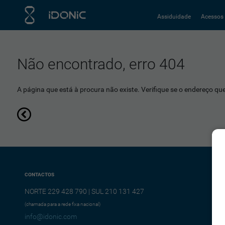
Assiduidade
Acessos
Não encontrado, erro 404
A página que está à procura não existe. Verifique se o endereço que 
CONTACTOS
NORTE 229 428 790 | SUL 210 131 427
(chamada para a rede fixa nacional)
info@idonic.com