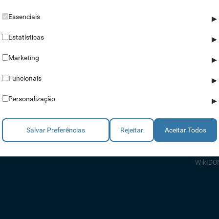
Essenciais
▶
Estatísticas
▶
Marketing
▶
Parceiros
Ajuda
Funcionais
▶
Revendedores
Apoio a
Personalização
▶
Estratégicos
Apoio T
Integradores
Comerci
Salvar Preferências
Rejeitar
Aceitar Todos
Consult
FAQ's
WikIDO