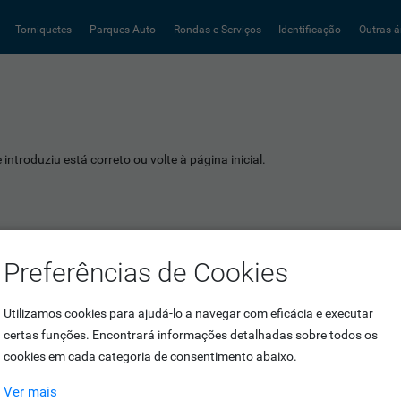
Torniquetes
Parques Auto
Rondas e Serviços
Identificação
Outras á
introduziu está correto ou volte à página inicial.
Preferências de Cookies
Utilizamos cookies para ajudá-lo a navegar com eficácia e executar
certas funções. Encontrará informações detalhadas sobre todos os
cookies em cada categoria de consentimento abaixo.
Ver mais