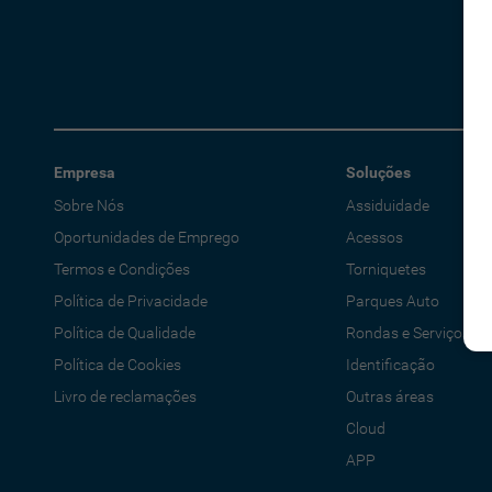
Empresa
Soluções
Sobre Nós
Assiduidade
Oportunidades de Emprego
Acessos
Termos e Condições
Torniquetes
Política de Privacidade
Parques Auto
Política de Qualidade
Rondas e Serviços
Política de Cookies
Identificação
Livro de reclamações
Outras áreas
Cloud
APP