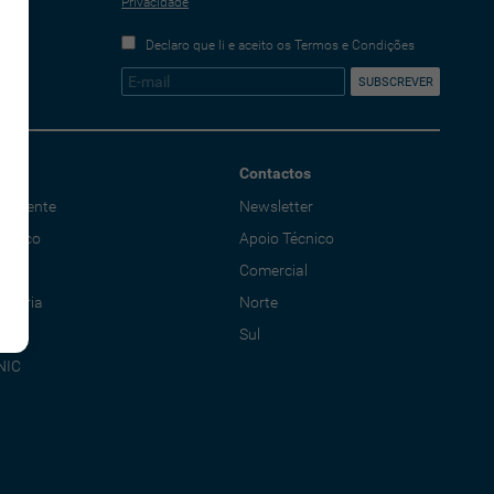
Privacidade
Declaro que li e aceito os Termos e Condições
Contactos
o Cliente
Newsletter
écnico
Apoio Técnico
al
Comercial
adoria
Norte
Sul
NIC