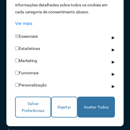
informações detalhadas sobre todos os cookies em
Oportunidades de Emprego
cada categoria de consentimento abaixo.
Termos e Condições
Ver mais
Política de Privacidade
Política de Qualidade
Essenciais
▶
Política de Cookies
Estatísticas
Livro de reclamações
▶
Marketing
▶
Soluções
Funcionais
▶
Assiduidade
Personalização
▶
Acessos
Torniquetes
Salvar
Parques Auto
Rejeitar
Aceitar Todos
Preferências
Rondas e Serviços
Identificação