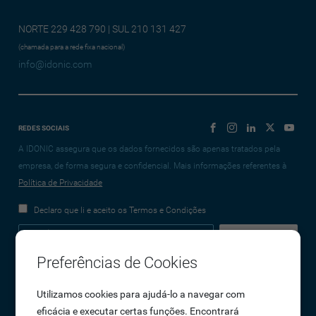
NORTE 229 428 790 | SUL 210 131 427
(chamada para a rede fixa nacional)
info@idonic.com
REDES SOCIAIS
A IDONIC assegura que os dados fornecidos são apenas tratados pela
empresa, de forma segura e confidencial. Mais informações referentes à
Política de Privacidade
Declaro que li e aceito os Termos e Condições
Preferências de Cookies
Empresa
Utilizamos cookies para ajudá-lo a navegar com
eficácia e executar certas funções. Encontrará
Sobre Nós