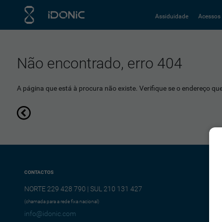
Assiduidade
Acessos
Não encontrado, erro 404
A página que está à procura não existe. Verifique se o endereço que 
CONTACTOS
NORTE 229 428 790 | SUL 210 131 427
(chamada para a rede fixa nacional)
info@idonic.com