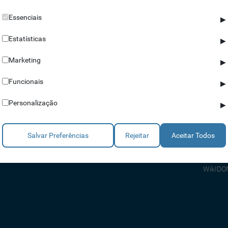
Essenciais
▶
Estatísticas
▶
Marketing
▶
Parceiros
Ajuda
Funcionais
▶
Revendedores
Apoio a
Personalização
▶
Estratégicos
Apoio T
Integradores
Comerci
Salvar Preferências
Rejeitar
Aceitar Todos
Consult
FAQ's
WikIDO