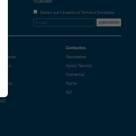
Privacidade
Declaro que li e aceito os Termos e Condições
Contactos
o Cliente
Newsletter
écnico
Apoio Técnico
al
Comercial
adoria
Norte
Sul
NIC