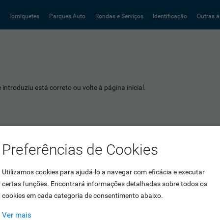
Torniquetes
Parques Auto
Rondas e Serviços
Identificação
Outras á
introduziu está correto ou volte à página inicial.
Preferências de Cookies
Utilizamos cookies para ajudá-lo a navegar com eficácia e executar
certas funções. Encontrará informações detalhadas sobre todos os
cookies em cada categoria de consentimento abaixo.
Ver mais