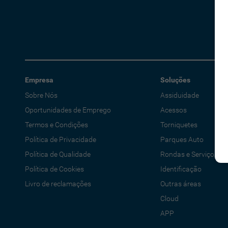
Empresa
Soluções
Sobre Nós
Assiduidade
Oportunidades de Emprego
Acessos
Termos e Condições
Torniquetes
Política de Privacidade
Parques Auto
Política de Qualidade
Rondas e Serviços
Política de Cookies
Identificação
Livro de reclamações
Outras áreas
Cloud
APP