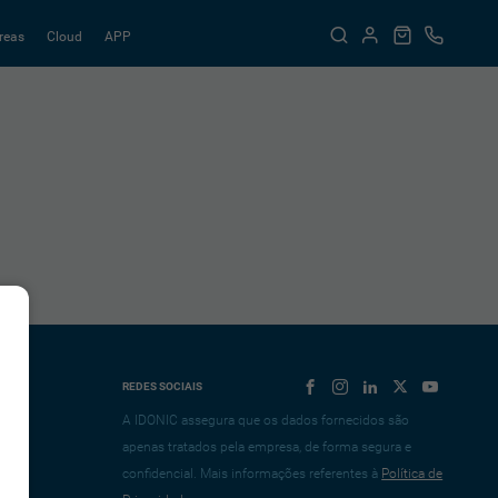
reas
Cloud
APP
REDES SOCIAIS
A IDONIC assegura que os dados fornecidos são
apenas tratados pela empresa, de forma segura e
confidencial. Mais informações referentes à
Política de