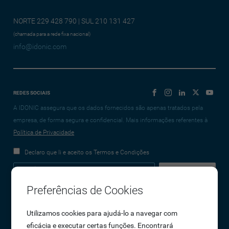
NORTE 229 428 790 | SUL 210 131 427
(chamada para a rede fixa nacional)
info@idonic.com
REDES SOCIAIS
A IDONIC assegura que os dados fornecidos são apenas tratados pela
empresa, de forma segura e confidencial. Mais informações referentes à
Política de Privacidade
Declaro que li e aceito os Termos e Condições
Preferências de Cookies
Empresa
Utilizamos cookies para ajudá-lo a navegar com
eficácia e executar certas funções. Encontrará
Sobre Nós