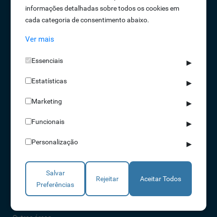
informações detalhadas sobre todos os cookies em
Oportunidades de Emprego
cada categoria de consentimento abaixo.
Termos e Condições
Ver mais
Política de Privacidade
Política de Qualidade
Essenciais
▶
Política de Cookies
Estatísticas
Livro de reclamações
▶
Marketing
▶
Soluções
Funcionais
▶
Assiduidade
Personalização
▶
Acessos
Torniquetes
Salvar
Parques Auto
Rejeitar
Aceitar Todos
Preferências
Rondas e Serviços
Identificação