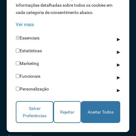
informações detalhadas sobre todos os cookies em
Oportunidades de Emprego
cada categoria de consentimento abaixo.
Termos e Condições
Ver mais
Política de Privacidade
Política de Qualidade
Essenciais
▶
Política de Cookies
Estatísticas
Livro de reclamações
▶
Marketing
▶
Soluções
Funcionais
▶
Assiduidade
Personalização
▶
Acessos
Torniquetes
Salvar
Parques Auto
Rejeitar
Aceitar Todos
Preferências
Rondas e Serviços
Identificação