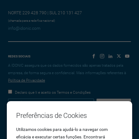
NORTE 229 428 790 | SUL 210 131 427
(chamada para a rede fixa nacional)
info@idonic.com
REDES SOCIAIS
A IDONIC assegura que os dados fornecidos são apenas tratados pela
empresa, de forma segura e confidencial. Mais informações referentes à
Política de Privacidade
Declaro que li e aceito os Termos e Condições
Preferências de Cookies
Empresa
Utilizamos cookies para ajudá-lo a navegar com
eficácia e executar certas funções. Encontrará
Sobre Nós