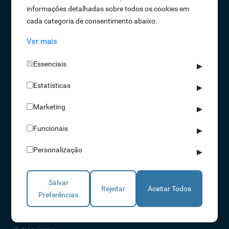
informações detalhadas sobre todos os cookies em
Oportunidades de Emprego
cada categoria de consentimento abaixo.
Termos e Condições
Ver mais
Política de Privacidade
Política de Qualidade
Essenciais
▶
Política de Cookies
Estatísticas
Livro de reclamações
▶
Marketing
▶
Soluções
Funcionais
▶
Assiduidade
Personalização
▶
Acessos
Torniquetes
Salvar
Parques Auto
Rejeitar
Aceitar Todos
Preferências
Rondas e Serviços
Identificação