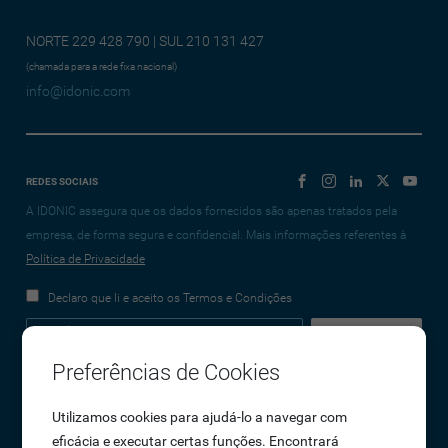
NORTE 229 428 790 | SUL 210 131 427
(chamada para a rede fixa nacional)
info@idonic.com
REDES SOCIAIS
A IDONIC assegura que os dados fornecidos são apenas tratados pela
empresa, de forma segura e confidencial. Mais informações referentes à
Política de Privacidade
Declaro que li e aceito os Termos e Condições
Preferências de Cookies
Empresa
Utilizamos cookies para ajudá-lo a navegar com
eficácia e executar certas funções. Encontrará
Sobre Nós