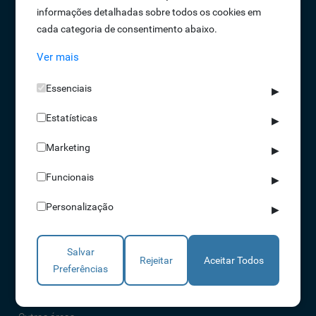
informações detalhadas sobre todos os cookies em
Oportunidades de Emprego
cada categoria de consentimento abaixo.
Termos e Condições
Ver mais
Política de Privacidade
Política de Qualidade
Essenciais
▶
Política de Cookies
Estatísticas
Livro de reclamações
▶
Marketing
▶
Soluções
Funcionais
▶
Assiduidade
Personalização
▶
Acessos
Torniquetes
Salvar
Parques Auto
Rejeitar
Aceitar Todos
Preferências
Rondas e Serviços
Identificação