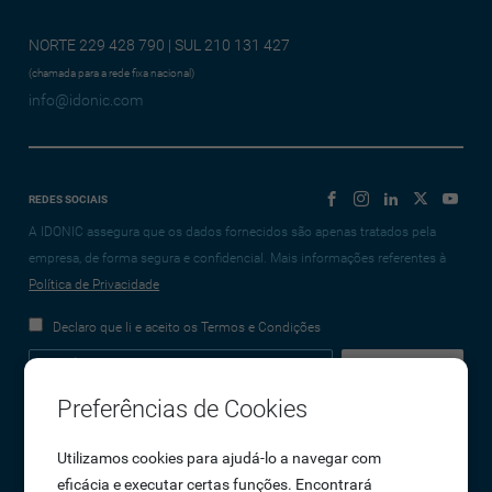
NORTE 229 428 790 | SUL 210 131 427
(chamada para a rede fixa nacional)
info@idonic.com
REDES SOCIAIS
A IDONIC assegura que os dados fornecidos são apenas tratados pela
empresa, de forma segura e confidencial. Mais informações referentes à
Política de Privacidade
Declaro que li e aceito os Termos e Condições
Preferências de Cookies
Empresa
Utilizamos cookies para ajudá-lo a navegar com
eficácia e executar certas funções. Encontrará
Sobre Nós