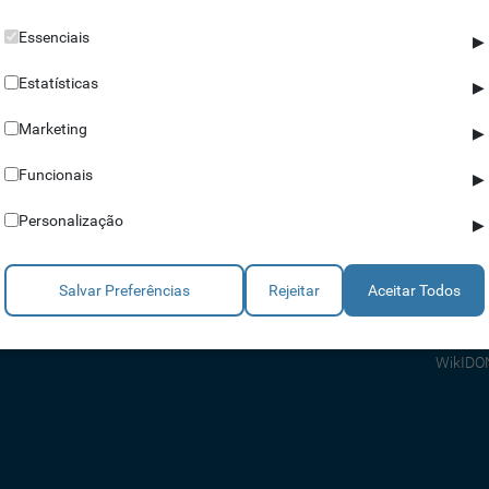
Essenciais
▶
Estatísticas
▶
Marketing
▶
Parceiros
Ajuda
Funcionais
▶
Revendedores
Apoio a
Personalização
▶
Estratégicos
Apoio T
Integradores
Comerci
Salvar Preferências
Rejeitar
Aceitar Todos
Consult
FAQ's
WikIDO