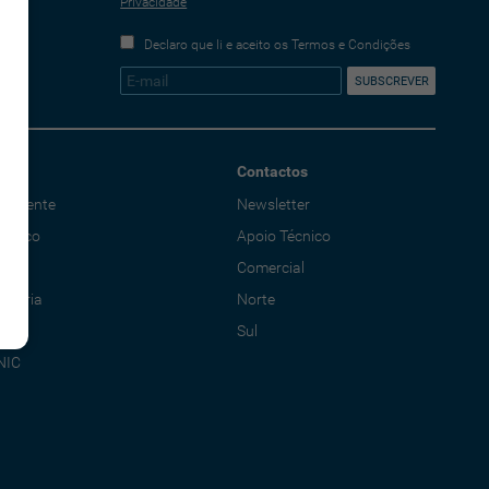
Privacidade
Declaro que li e aceito os Termos e Condições
Contactos
o Cliente
Newsletter
écnico
Apoio Técnico
al
Comercial
adoria
Norte
Sul
NIC