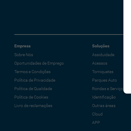
Empresa
Soluções
Sobre Nós
Assiduidade
Oportunidades de Emprego
Acessos
Termos e Condições
Torniquetes
Política de Privacidade
Parques Auto
Política de Qualidade
Rondas e Serviços
Política de Cookies
Identificação
Livro de reclamações
Outras áreas
Cloud
APP