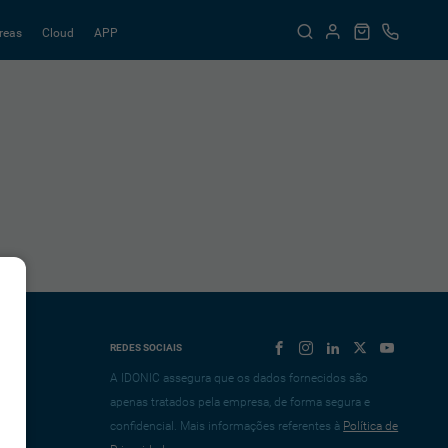
reas
Cloud
APP
REDES SOCIAIS
A IDONIC assegura que os dados fornecidos são
apenas tratados pela empresa, de forma segura e
confidencial. Mais informações referentes à
Política de