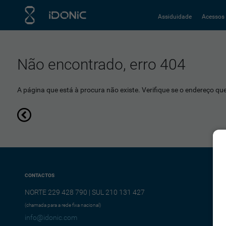
Assiduidade
Acessos
Não encontrado, erro 404
A página que está à procura não existe. Verifique se o endereço que 
CONTACTOS
NORTE 229 428 790 | SUL 210 131 427
(chamada para a rede fixa nacional)
info@idonic.com