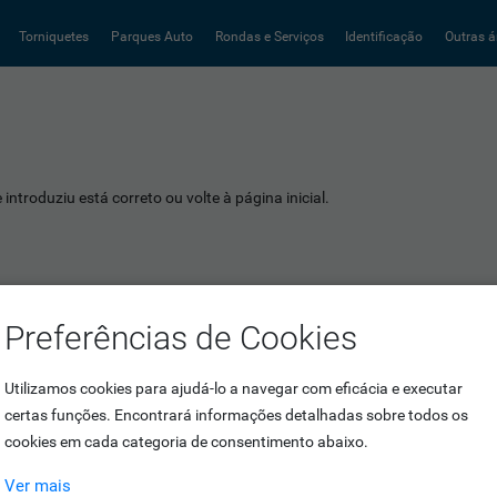
Torniquetes
Parques Auto
Rondas e Serviços
Identificação
Outras á
introduziu está correto ou volte à página inicial.
Preferências de Cookies
Utilizamos cookies para ajudá-lo a navegar com eficácia e executar
certas funções. Encontrará informações detalhadas sobre todos os
cookies em cada categoria de consentimento abaixo.
Ver mais