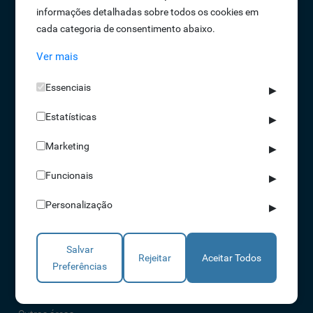
informações detalhadas sobre todos os cookies em
Oportunidades de Emprego
cada categoria de consentimento abaixo.
Termos e Condições
Ver mais
Política de Privacidade
Política de Qualidade
Essenciais
▶
Política de Cookies
Estatísticas
Livro de reclamações
▶
Marketing
▶
Soluções
Funcionais
▶
Assiduidade
Personalização
▶
Acessos
Torniquetes
Salvar
Parques Auto
Rejeitar
Aceitar Todos
Preferências
Rondas e Serviços
Identificação