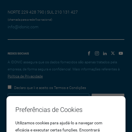
NORTE 229 428 790 | SUL 210 131 427
(chamada para a rede fixa nacional)
info@idonic.com
REDES SOCIAIS
A IDONIC assegura que os dados fornecidos são apenas tratados pela
empresa, de forma segura e confidencial. Mais informações referentes à
Política de Privacidade
Declaro que li e aceito os Termos e Condições
Preferências de Cookies
Empresa
Utilizamos cookies para ajudá-lo a navegar com
eficácia e executar certas funções. Encontrará
Sobre Nós