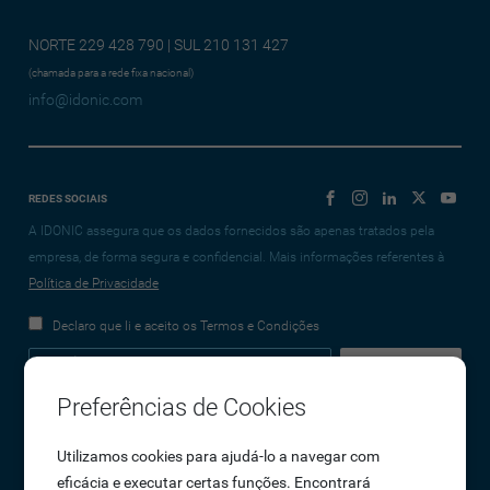
NORTE 229 428 790 | SUL 210 131 427
(chamada para a rede fixa nacional)
info@idonic.com
REDES SOCIAIS
A IDONIC assegura que os dados fornecidos são apenas tratados pela
empresa, de forma segura e confidencial. Mais informações referentes à
Política de Privacidade
Declaro que li e aceito os Termos e Condições
Preferências de Cookies
Empresa
Utilizamos cookies para ajudá-lo a navegar com
eficácia e executar certas funções. Encontrará
Sobre Nós