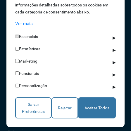
informações detalhadas sobre todos os cookies em
Oportunidades de Emprego
cada categoria de consentimento abaixo.
Termos e Condições
Ver mais
Política de Privacidade
Política de Qualidade
Essenciais
▶
Política de Cookies
Estatísticas
Livro de reclamações
▶
Marketing
▶
Soluções
Funcionais
▶
Assiduidade
Personalização
▶
Acessos
Torniquetes
Salvar
Parques Auto
Rejeitar
Aceitar Todos
Preferências
Rondas e Serviços
Identificação