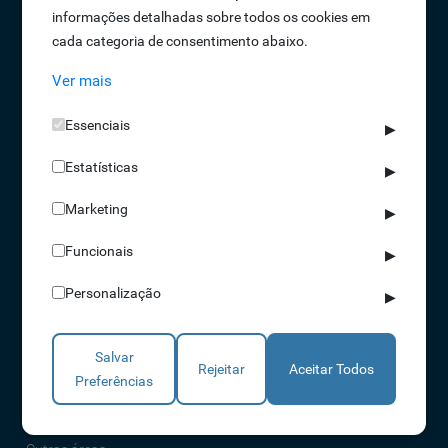
informações detalhadas sobre todos os cookies em
Oportunidades de Emprego
cada categoria de consentimento abaixo.
Termos e Condições
Ver mais
Política de Privacidade
Política de Qualidade
Essenciais
▶
Política de Cookies
Estatísticas
Livro de reclamações
▶
Marketing
▶
Soluções
Funcionais
▶
Assiduidade
Personalização
▶
Acessos
Torniquetes
Salvar
Parques Auto
Rejeitar
Aceitar Todos
Preferências
Rondas e Serviços
Identificação