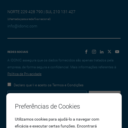
NORTE 229 428 790 | SUL 210 131 427
(chamada para a rede fixa nacional)
info@idonic.com
REDES SOCIAIS
A IDONIC assegura que os dados fornecidos são apenas tratados pela
empresa, de forma segura e confidencial. Mais informações referentes à
Política de Privacidade
Declaro que li e aceito os Termos e Condições
Preferências de Cookies
Empresa
Utilizamos cookies para ajudá-lo a navegar com
eficácia e executar certas funções. Encontrará
Sobre Nós