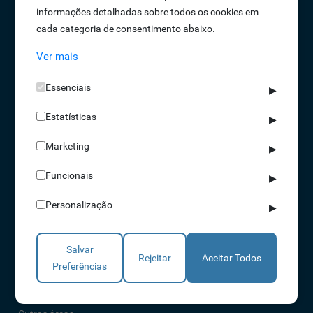
informações detalhadas sobre todos os cookies em
Oportunidades de Emprego
cada categoria de consentimento abaixo.
Termos e Condições
Ver mais
Política de Privacidade
Política de Qualidade
Essenciais
▶
Política de Cookies
Estatísticas
Livro de reclamações
▶
Marketing
▶
Soluções
Funcionais
▶
Assiduidade
Personalização
▶
Acessos
Torniquetes
Salvar
Parques Auto
Rejeitar
Aceitar Todos
Preferências
Rondas e Serviços
Identificação