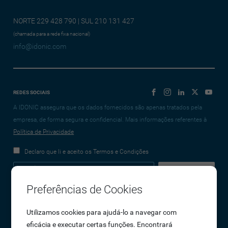
NORTE 229 428 790 | SUL 210 131 427
(chamada para a rede fixa nacional)
info@idonic.com
REDES SOCIAIS
A IDONIC assegura que os dados fornecidos são apenas tratados pela
empresa, de forma segura e confidencial. Mais informações referentes à
Política de Privacidade
Declaro que li e aceito os Termos e Condições
Preferências de Cookies
Empresa
Utilizamos cookies para ajudá-lo a navegar com
eficácia e executar certas funções. Encontrará
Sobre Nós